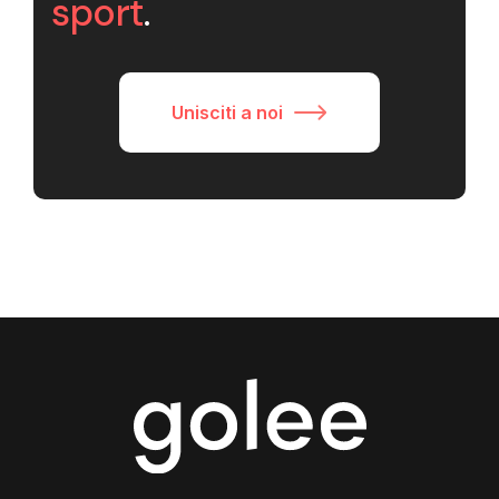
sport
.
Unisciti a noi