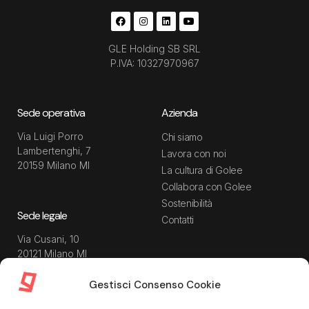
GLE Holding SB SRL
P.IVA: 10327970967
Sede operativa
Azienda
Via Luigi Porro
Chi siamo
Lambertenghi, 7
Lavora con noi
20159 Milano MI
La cultura di Golee
Collabora con Golee
Sostenibilità
Sede legale
Contatti
Via Cusani, 10
20121 Milano MI
Gestisci Consenso Cookie
Risorse
Guida utente