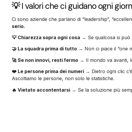
💡
I valori che ci guidano ogni gior
Ci sono aziende che parlano di “leadership”, “eccelle
serio.
💡 Chiarezza sopra ogni cosa
→ Se qualcosa si può di
🤝 La squadra prima di tutto
→ Non ci piace il “one m
🚀 Se non innovi, resti fermo
→ Il mondo va avanti, l
❤️ Le persone prima dei numeri
→ Dietro ogni clic c’
Ascoltiamo le persone, non solo le statistiche.
🔥 Vietato accontentarsi
→ Se la soluzione più sempl