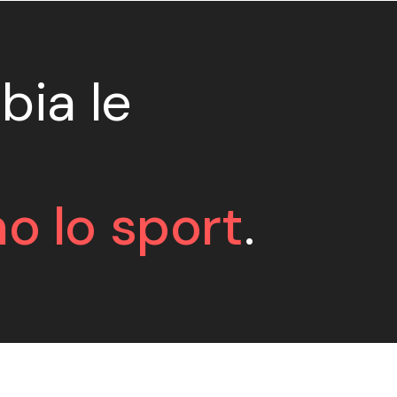
bia le
o lo sport
.