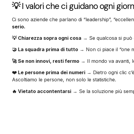
💡
I valori che ci guidano ogni gior
Ci sono aziende che parlano di “leadership”, “eccelle
serio.
💡 Chiarezza sopra ogni cosa
→ Se qualcosa si può di
🤝 La squadra prima di tutto
→ Non ci piace il “one m
🚀 Se non innovi, resti fermo
→ Il mondo va avanti, l
❤️ Le persone prima dei numeri
→ Dietro ogni clic c’
Ascoltiamo le persone, non solo le statistiche.
🔥 Vietato accontentarsi
→ Se la soluzione più sempl