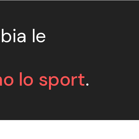
bia le
o lo sport
.