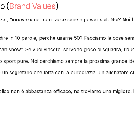
no
(
Brand Values
)
nza”, “innovazione” con facce serie e power suit. Noi?
Noi 
re in 10 parole, perché usarne 50? Facciamo le cose semplic
an show”. Se vuoi vincere, servono gioco di squadra, fiducia
o sport pure. Noi cerchiamo sempre la prossima grande idea,
è un segretario che lotta con la burocrazia, un allenatore ch
ice non è abbastanza efficace, ne troviamo una migliore. 