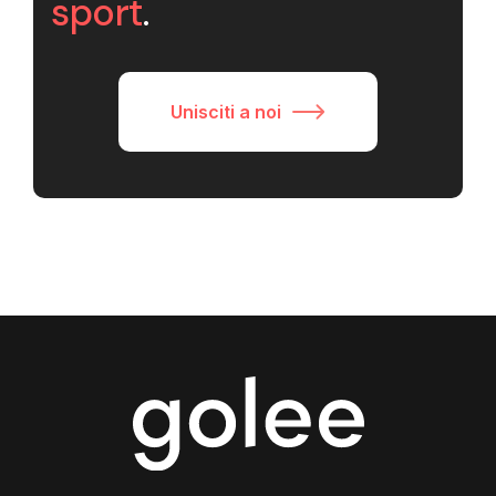
sport
.
Unisciti a noi