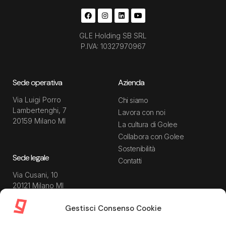
GLE Holding SB SRL
P.IVA: 10327970967
Sede operativa
Azienda
Via Luigi Porro
Chi siamo
Lambertenghi, 7
Lavora con noi
20159 Milano MI
La cultura di Golee
Collabora con Golee
Sostenibilità
Sede legale
Contatti
Via Cusani, 10
20121 Milano MI
Gestisci Consenso Cookie
Risorse
Guida utente