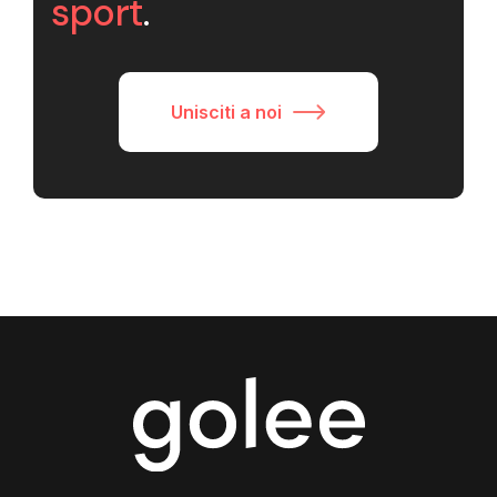
sport
.
Unisciti a noi