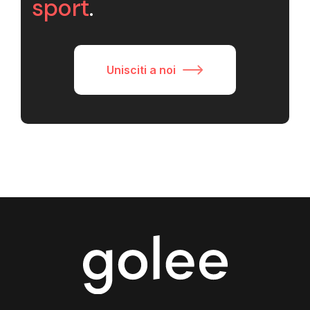
sport
.
Unisciti a noi