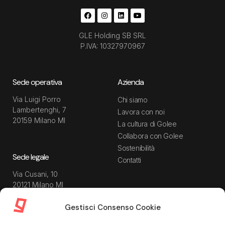
GLE Holding SB SRL
P.IVA: 10327970967
Sede operativa
Azienda
Via Luigi Porro
Chi siamo
Lambertenghi, 7
Lavora con noi
20159 Milano MI
La cultura di Golee
Collabora con Golee
Sostenibilità
Sede legale
Contatti
Via Cusani, 10
20121 Milano MI
Gestisci Consenso Cookie
Risorse
Guida utente