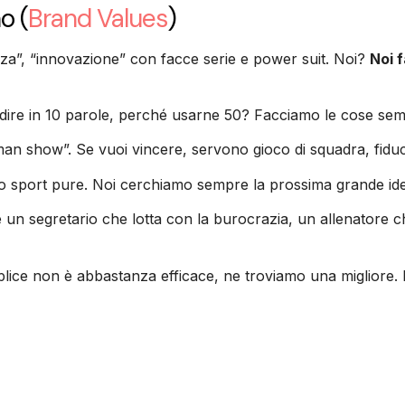
no
(
Brand Values
)
nza”, “innovazione” con facce serie e power suit. Noi?
Noi 
re in 10 parole, perché usarne 50? Facciamo le cose semplic
an show”. Se vuoi vincere, servono gioco di squadra, fiducia
o sport pure. Noi cerchiamo sempre la prossima grande idea,
è un segretario che lotta con la burocrazia, un allenatore ch
ice non è abbastanza efficace, ne troviamo una migliore. 