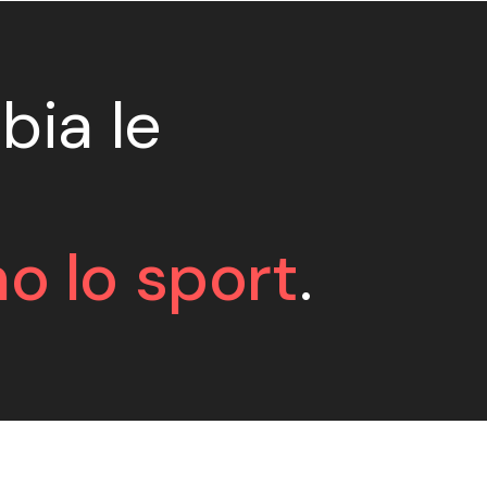
bia le
o lo sport
.