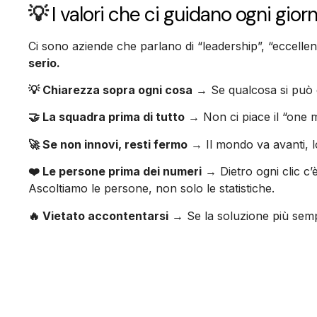
💡
I valori che ci guidano ogni gior
Ci sono aziende che parlano di “leadership”, “eccelle
serio.
💡 Chiarezza sopra ogni cosa
→ Se qualcosa si può di
🤝 La squadra prima di tutto
→ Non ci piace il “one m
🚀 Se non innovi, resti fermo
→ Il mondo va avanti, l
❤️ Le persone prima dei numeri
→ Dietro ogni clic c’
Ascoltiamo le persone, non solo le statistiche.
🔥 Vietato accontentarsi
→ Se la soluzione più sempl