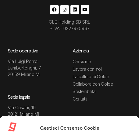
GLE Holding SB SRL
P.IVA: 10327970967
Sede operativa
Azienda
Via Luigi Porro
Chi siamo
Lambertenghi, 7
Lavora con noi
20159 Milano MI
La cultura di Golee
Collabora con Golee
Sostenibilità
Sede legale
Contatti
Via Cusani, 10
20121 Milano MI
Gestisci Consenso Cookie
Risorse
Guida utente