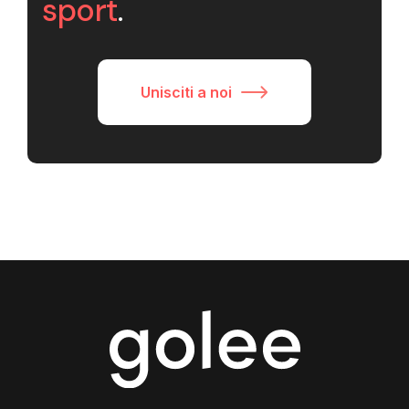
sport
.
Unisciti a noi