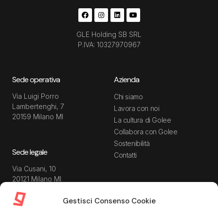
GLE Holding SB SRL
P.IVA: 10327970967
Sede operativa
Azienda
Via Luigi Porro
Chi siamo
Lambertenghi, 7
Lavora con noi
20159 Milano MI
La cultura di Golee
Collabora con Golee
Sostenibilità
Sede legale
Contatti
Via Cusani, 10
20121 Milano MI
Gestisci Consenso Cookie
Risorse
Guida utente