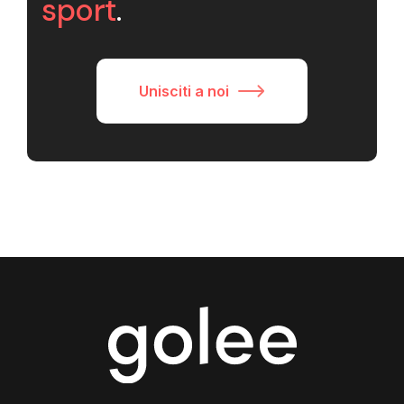
sport
.
Unisciti a noi