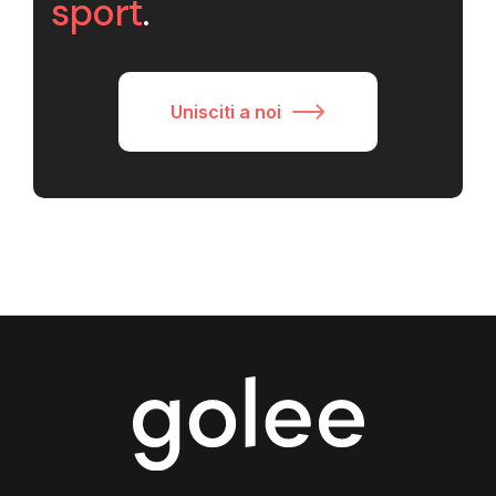
sport
.
Unisciti a noi