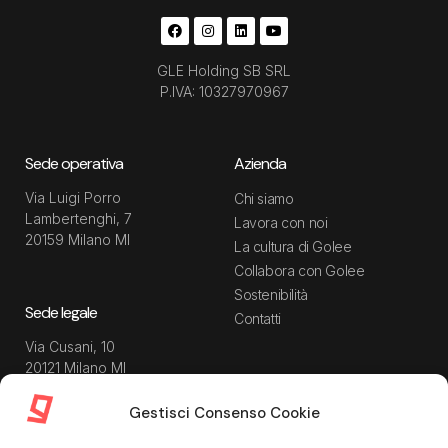
GLE Holding SB SRL
P.IVA: 10327970967
Sede operativa
Azienda
Via Luigi Porro
Chi siamo
Lambertenghi, 7
Lavora con noi
20159 Milano MI
La cultura di Golee
Collabora con Golee
Sostenibilità
Sede legale
Contatti
Via Cusani, 10
20121 Milano MI
Gestisci Consenso Cookie
Risorse
Guida utente