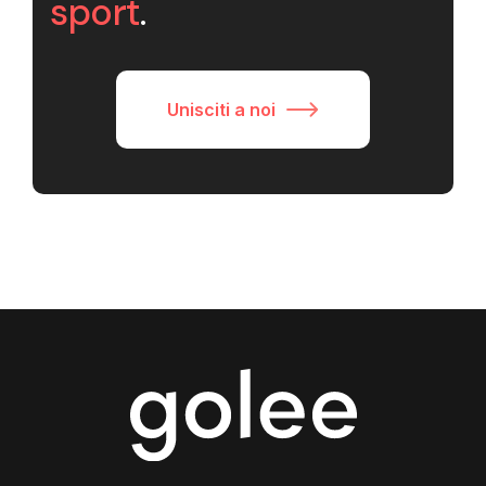
sport
.
Unisciti a noi