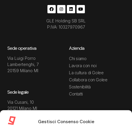
GLE Holding SB SRL
P.IVA: 10327970967
Sede operativa
Azienda
Via Luigi Porro
Chi siamo
Lambertenghi, 7
Lavora con noi
20159 Milano MI
La cultura di Golee
Collabora con Golee
Sostenibilità
Sede legale
Contatti
Via Cusani, 10
20121 Milano MI
Gestisci Consenso Cookie
Risorse
Guida utente