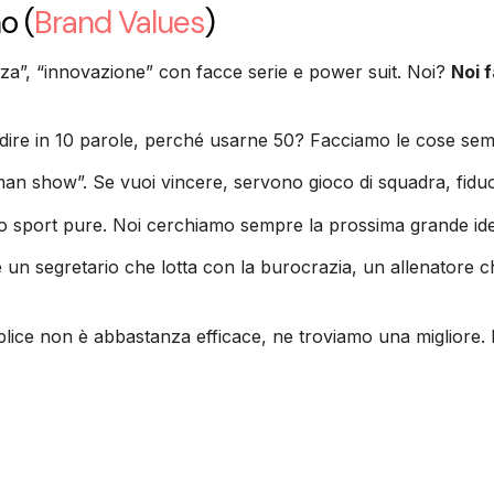
no
(
Brand Values
)
nza”, “innovazione” con facce serie e power suit. Noi?
Noi 
re in 10 parole, perché usarne 50? Facciamo le cose semplic
an show”. Se vuoi vincere, servono gioco di squadra, fiducia
o sport pure. Noi cerchiamo sempre la prossima grande idea,
è un segretario che lotta con la burocrazia, un allenatore ch
ice non è abbastanza efficace, ne troviamo una migliore. 