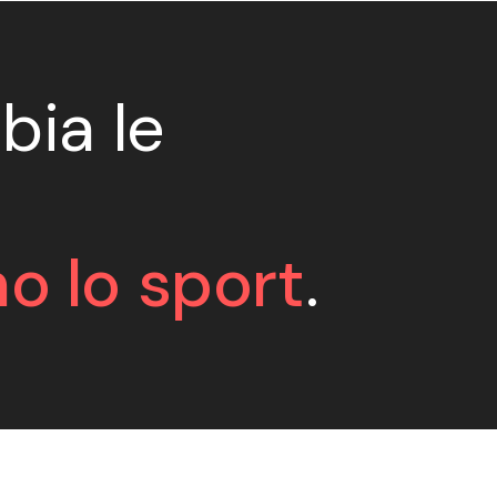
bia le
o lo sport
.