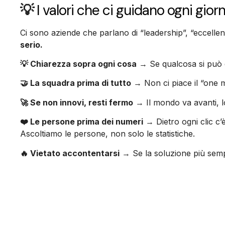
💡
I valori che ci guidano ogni gior
Ci sono aziende che parlano di “leadership”, “eccelle
serio.
💡 Chiarezza sopra ogni cosa
→ Se qualcosa si può di
🤝 La squadra prima di tutto
→ Non ci piace il “one m
🚀 Se non innovi, resti fermo
→ Il mondo va avanti, l
❤️ Le persone prima dei numeri
→ Dietro ogni clic c’
Ascoltiamo le persone, non solo le statistiche.
🔥 Vietato accontentarsi
→ Se la soluzione più sempl