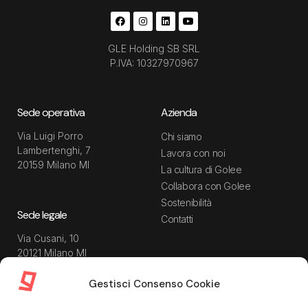
GLE Holding SB SRL
P.IVA: 10327970967
Sede operativa
Azienda
Via Luigi Porro
Chi siamo
Lambertenghi, 7
Lavora con noi
20159 Milano MI
La cultura di Golee
Collabora con Golee
Sostenibilità
Sede legale
Contatti
Via Cusani, 10
20121 Milano MI
Gestisci Consenso Cookie
Risorse
Guida utente