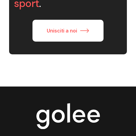
sport
.
Unisciti a noi