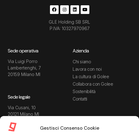
GLE Holding SB SRL
P.IVA: 10327970967
Sede operativa
Azienda
Via Luigi Porro
Chi siamo
Lambertenghi, 7
Lavora con noi
20159 Milano MI
La cultura di Golee
Collabora con Golee
Sostenibilità
Sede legale
Contatti
Via Cusani, 10
20121 Milano MI
Gestisci Consenso Cookie
Risorse
Guida utente