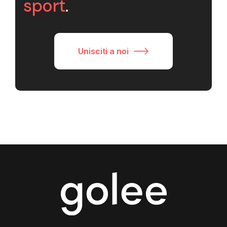
sport
.
Unisciti a noi