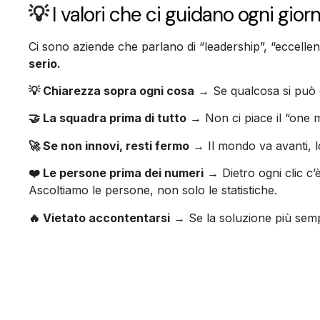
💡
I valori che ci guidano ogni gior
Ci sono aziende che parlano di “leadership”, “eccelle
serio.
💡 Chiarezza sopra ogni cosa
→ Se qualcosa si può di
🤝 La squadra prima di tutto
→ Non ci piace il “one m
🚀 Se non innovi, resti fermo
→ Il mondo va avanti, l
❤️ Le persone prima dei numeri
→ Dietro ogni clic c’
Ascoltiamo le persone, non solo le statistiche.
🔥 Vietato accontentarsi
→ Se la soluzione più sempl