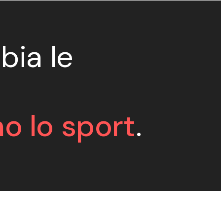
bia le
o lo sport
.