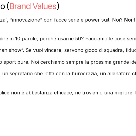
no
(
Brand Values
)
nza”, “innovazione” con facce serie e power suit. Noi?
Noi 
re in 10 parole, perché usarne 50? Facciamo le cose semplic
an show”. Se vuoi vincere, servono gioco di squadra, fiducia
o sport pure. Noi cerchiamo sempre la prossima grande idea,
è un segretario che lotta con la burocrazia, un allenatore ch
ice non è abbastanza efficace, ne troviamo una migliore. 