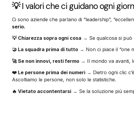
💡
I valori che ci guidano ogni gior
Ci sono aziende che parlano di “leadership”, “eccelle
serio.
💡 Chiarezza sopra ogni cosa
→ Se qualcosa si può di
🤝 La squadra prima di tutto
→ Non ci piace il “one m
🚀 Se non innovi, resti fermo
→ Il mondo va avanti, l
❤️ Le persone prima dei numeri
→ Dietro ogni clic c’
Ascoltiamo le persone, non solo le statistiche.
🔥 Vietato accontentarsi
→ Se la soluzione più sempl