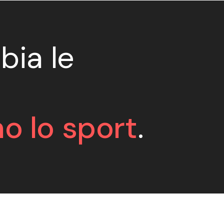
bia le
o lo sport
.