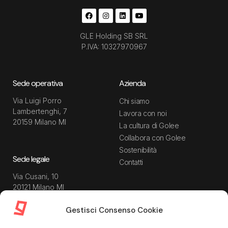
GLE Holding SB SRL
P.IVA: 10327970967
Sede operativa
Azienda
Via Luigi Porro
Chi siamo
Lambertenghi, 7
Lavora con noi
20159 Milano MI
La cultura di Golee
Collabora con Golee
Sostenibilità
Sede legale
Contatti
Via Cusani, 10
20121 Milano MI
Gestisci Consenso Cookie
Risorse
Guida utente