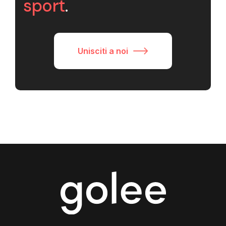
sport
.
Unisciti a noi