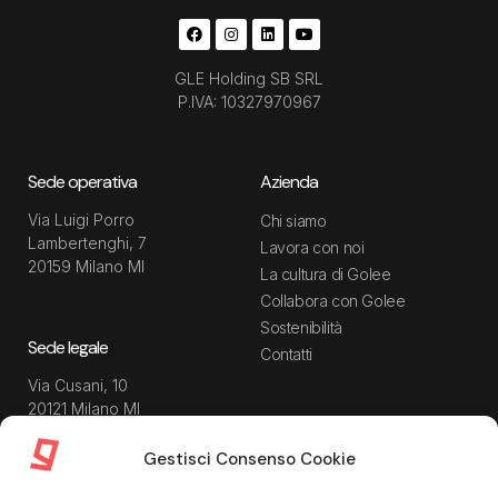
GLE Holding SB SRL
P.IVA: 10327970967
Sede operativa
Azienda
Via Luigi Porro
Chi siamo
Lambertenghi, 7
Lavora con noi
20159 Milano MI
La cultura di Golee
Collabora con Golee
Sostenibilità
Sede legale
Contatti
Via Cusani, 10
20121 Milano MI
Gestisci Consenso Cookie
Risorse
Guida utente