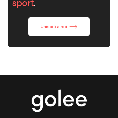
sport
.
Unisciti a noi