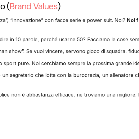
no
(
Brand Values
)
nza”, “innovazione” con facce serie e power suit. Noi?
Noi 
re in 10 parole, perché usarne 50? Facciamo le cose semplic
an show”. Se vuoi vincere, servono gioco di squadra, fiducia
o sport pure. Noi cerchiamo sempre la prossima grande idea,
è un segretario che lotta con la burocrazia, un allenatore ch
ice non è abbastanza efficace, ne troviamo una migliore. 