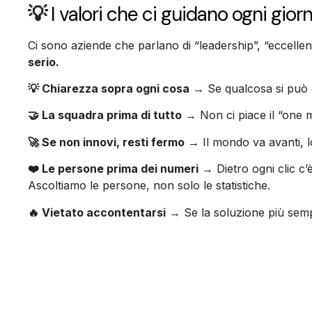
💡
I valori che ci guidano ogni gior
Ci sono aziende che parlano di “leadership”, “eccelle
serio.
💡 Chiarezza sopra ogni cosa
→ Se qualcosa si può di
🤝 La squadra prima di tutto
→ Non ci piace il “one m
🚀 Se non innovi, resti fermo
→ Il mondo va avanti, l
❤️ Le persone prima dei numeri
→ Dietro ogni clic c’
Ascoltiamo le persone, non solo le statistiche.
🔥 Vietato accontentarsi
→ Se la soluzione più sempl