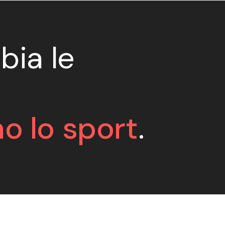
bia le
o lo sport
.