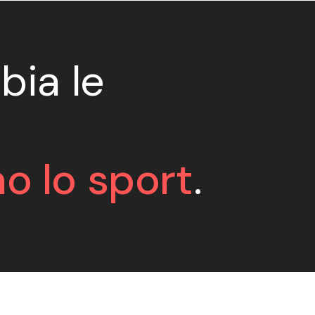
bia le
o lo sport
.