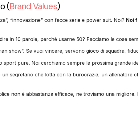
no
(
Brand Values
)
nza”, “innovazione” con facce serie e power suit. Noi?
Noi 
re in 10 parole, perché usarne 50? Facciamo le cose semplic
an show”. Se vuoi vincere, servono gioco di squadra, fiducia
o sport pure. Noi cerchiamo sempre la prossima grande idea,
è un segretario che lotta con la burocrazia, un allenatore ch
ice non è abbastanza efficace, ne troviamo una migliore. 