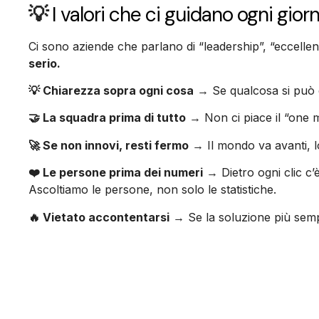
💡
I valori che ci guidano ogni gior
Ci sono aziende che parlano di “leadership”, “eccelle
serio.
💡 Chiarezza sopra ogni cosa
→ Se qualcosa si può di
🤝 La squadra prima di tutto
→ Non ci piace il “one m
🚀 Se non innovi, resti fermo
→ Il mondo va avanti, l
❤️ Le persone prima dei numeri
→ Dietro ogni clic c’
Ascoltiamo le persone, non solo le statistiche.
🔥 Vietato accontentarsi
→ Se la soluzione più sempl