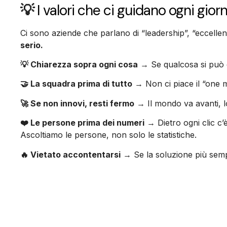
💡
I valori che ci guidano ogni gior
Ci sono aziende che parlano di “leadership”, “eccelle
serio.
💡 Chiarezza sopra ogni cosa
→ Se qualcosa si può di
🤝 La squadra prima di tutto
→ Non ci piace il “one m
🚀 Se non innovi, resti fermo
→ Il mondo va avanti, l
❤️ Le persone prima dei numeri
→ Dietro ogni clic c’
Ascoltiamo le persone, non solo le statistiche.
🔥 Vietato accontentarsi
→ Se la soluzione più sempl