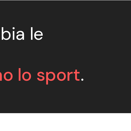
bia le
o lo sport
.