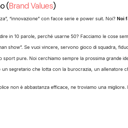
no
(
Brand Values
)
nza”, “innovazione” con facce serie e power suit. Noi?
Noi 
re in 10 parole, perché usarne 50? Facciamo le cose semplic
an show”. Se vuoi vincere, servono gioco di squadra, fiducia
o sport pure. Noi cerchiamo sempre la prossima grande idea,
è un segretario che lotta con la burocrazia, un allenatore ch
ice non è abbastanza efficace, ne troviamo una migliore. 