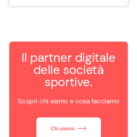
Il partner digitale
delle società
sportive.
Scopri chi siamo e cosa facciamo
Chi siamo