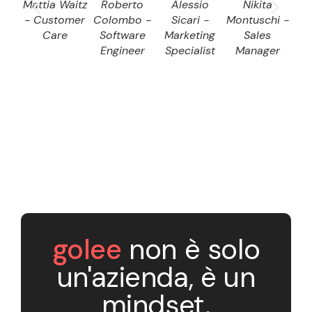
Mattia Waitz
Roberto
Alessio
Nikita
D
- Customer
Colombo -
Sicari -
Montuschi -
Dom
Care
Software
Marketing
Sales
S
Engineer
Specialist
Manager
E
golee
non è solo
un'azienda, è un
mindset.