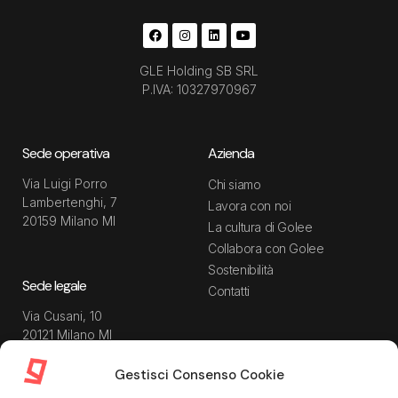
GLE Holding SB SRL
P.IVA: 10327970967
Sede operativa
Azienda
Via Luigi Porro
Chi siamo
Lambertenghi, 7
Lavora con noi
20159 Milano MI
La cultura di Golee
Collabora con Golee
Sostenibilità
Sede legale
Contatti
Via Cusani, 10
20121 Milano MI
Gestisci Consenso Cookie