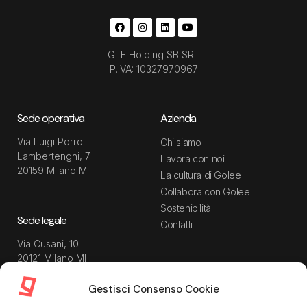
GLE Holding SB SRL
P.IVA: 10327970967
Sede operativa
Azienda
Via Luigi Porro
Chi siamo
Lambertenghi, 7
Lavora con noi
20159 Milano MI
La cultura di Golee
Collabora con Golee
Sostenibilità
Sede legale
Contatti
Via Cusani, 10
20121 Milano MI
Gestisci Consenso Cookie