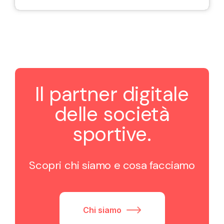
Il partner digitale
delle società
sportive.
Scopri chi siamo e cosa facciamo
Chi siamo