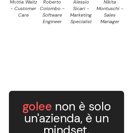
Mattia Waitz
Roberto
Alessio
Nikita
D
- Customer
Colombo -
Sicari -
Montuschi -
Dom
Care
Software
Marketing
Sales
S
Engineer
Specialist
Manager
E
golee
non è solo
un'azienda, è un
mindset.