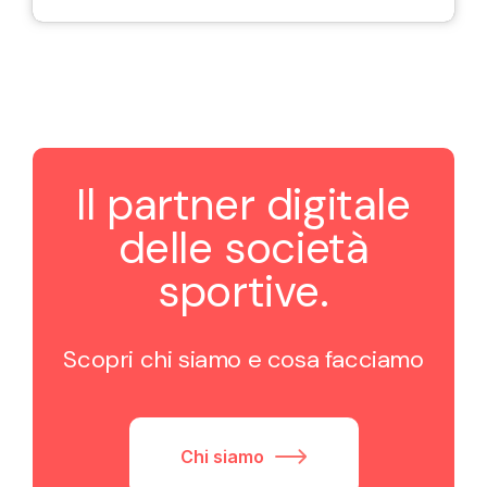
Il partner digitale
delle società
sportive.
Scopri chi siamo e cosa facciamo
Chi siamo