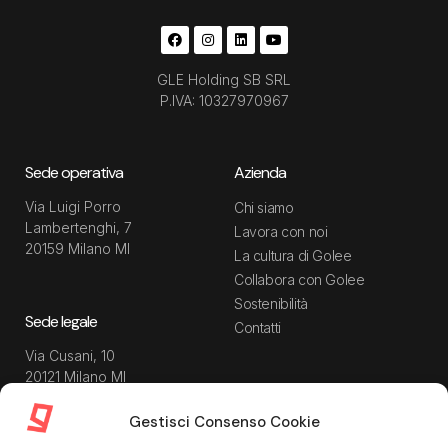
GLE Holding SB SRL
P.IVA: 10327970967
Sede operativa
Azienda
Via Luigi Porro
Chi siamo
Lambertenghi, 7
Lavora con noi
20159 Milano MI
La cultura di Golee
Collabora con Golee
Sostenibilità
Sede legale
Contatti
Via Cusani, 10
20121 Milano MI
Gestisci Consenso Cookie