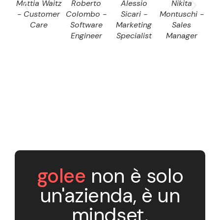
Mattia Waitz
Roberto
Alessio
Nikita
D
- Customer
Colombo -
Sicari -
Montuschi -
Dom
Care
Software
Marketing
Sales
S
Engineer
Specialist
Manager
E
golee
non è solo
un'azienda, è un
mindset.