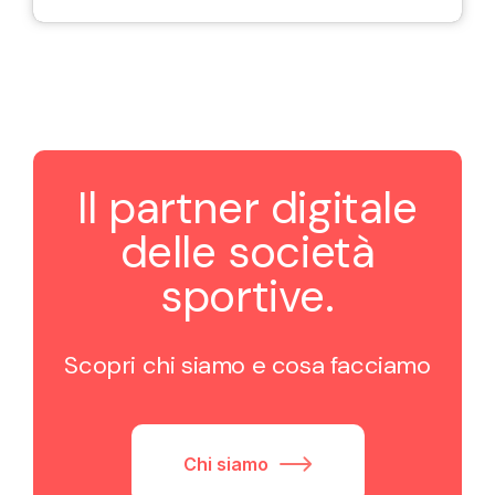
Il partner digitale
delle società
sportive.
Scopri chi siamo e cosa facciamo
Chi siamo