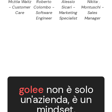
Mattia Waitz
Roberto
Alessio
Nikita
D
- Customer
Colombo -
Sicari -
Montuschi -
Dom
Care
Software
Marketing
Sales
S
Engineer
Specialist
Manager
E
golee
non è solo
un'azienda, è un
mindset.