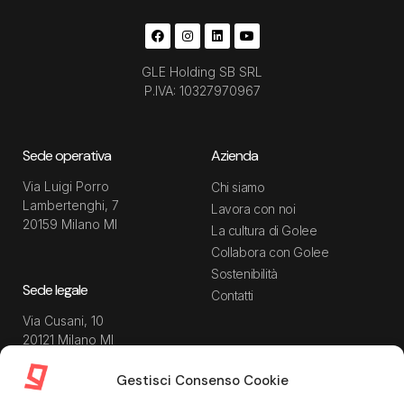
GLE Holding SB SRL
P.IVA: 10327970967
Sede operativa
Azienda
Via Luigi Porro
Chi siamo
Lambertenghi, 7
Lavora con noi
20159 Milano MI
La cultura di Golee
Collabora con Golee
Sostenibilità
Sede legale
Contatti
Via Cusani, 10
20121 Milano MI
Gestisci Consenso Cookie