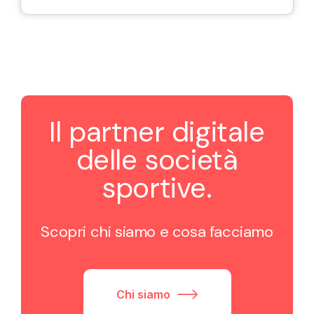
Il partner digitale
delle società
sportive.
Scopri chi siamo e cosa facciamo
Chi siamo