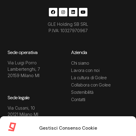
GLE Holding SB SRL
P.IVA: 10327970967
Sede operativa
Azienda
Via Luigi Porro
Chi siamo
Lambertenghi, 7
Lavora con noi
20159 Milano MI
La cultura di Golee
Collabora con Golee
Sostenibilità
Sede legale
Contatti
Via Cusani, 10
20121 Milano MI
Gestisci Consenso Cookie