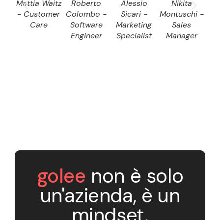
Mattia Waitz
Roberto
Alessio
Nikita
D
- Customer
Colombo -
Sicari -
Montuschi -
Dom
Care
Software
Marketing
Sales
S
Engineer
Specialist
Manager
E
golee
non è solo
un'azienda, è un
mindset.