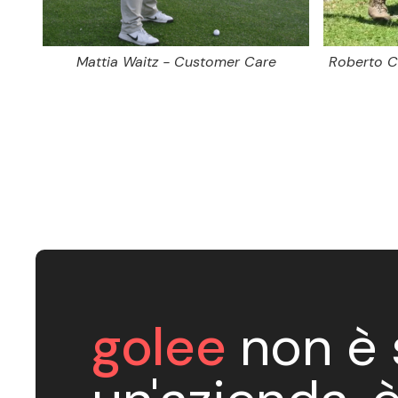
Mattia Waitz - Customer Care
Roberto C
golee
non è 