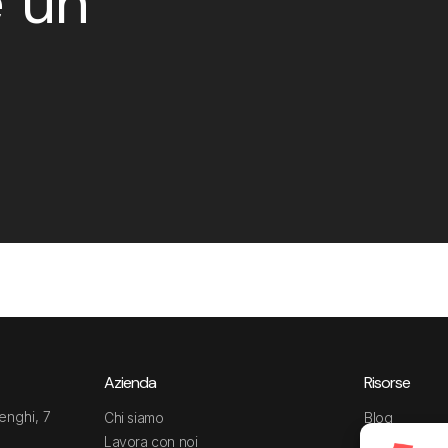
è un
Azienda
Risorse
enghi, 7
Chi siamo
Blog
Lavora con noi
Guide