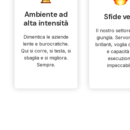
Ambiente ad
Sfide v
alta intensità
Il nostro setto
Dimentica le aziende
giungla. Servo
lente e burocratiche.
brillanti, voglia
Qui si corre, si testa, si
e capacità 
sbaglia e si migliora.
esecuzio
Sempre.
impeccabil