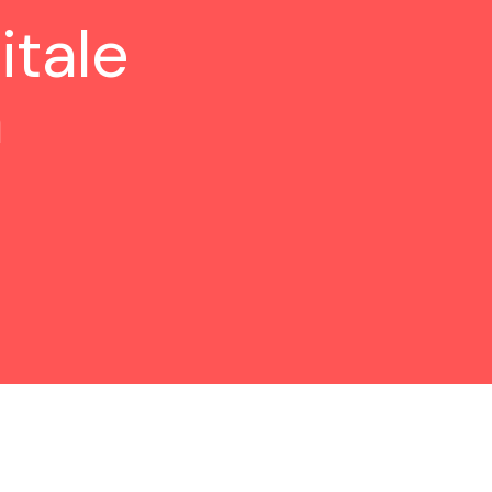
itale
à