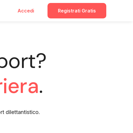
Accedi
Registrati Gratis
port?
riera
.
rt dilettantistico.