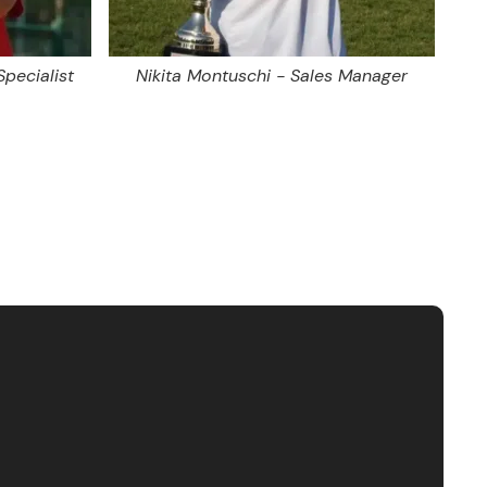
Specialist
Nikita Montuschi - Sales Manager
Dam