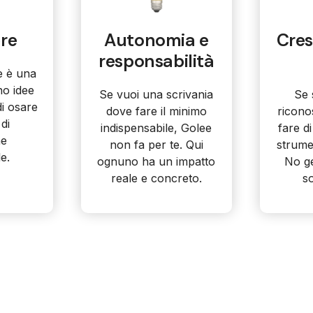
ere
Autonomia e
Cres
responsabilità
re è una
no idee
Se vuoi una scrivania
Se 
 di osare
dove fare il minimo
ricono
di
indispensabile, Golee
fare di
ne
non fa per te. Qui
strumen
e.
ognuno ha un impatto
No ge
reale e concreto.
so