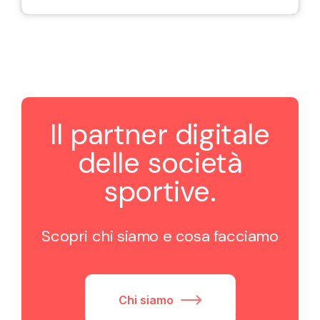
Il partner digitale
delle società
sportive.
Scopri chi siamo e cosa facciamo
Chi siamo