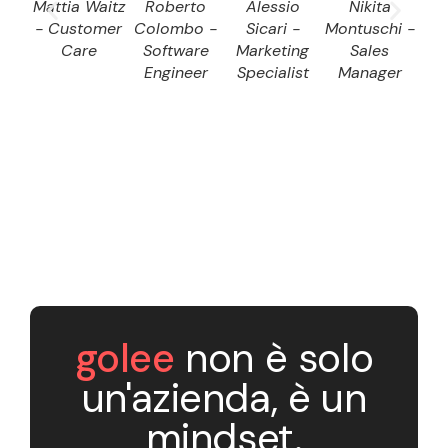
Mattia Waitz
Roberto
Alessio
Nikita
D
- Customer
Colombo -
Sicari -
Montuschi -
Dom
Care
Software
Marketing
Sales
S
Engineer
Specialist
Manager
E
golee
non è solo
un'azienda, è un
mindset.