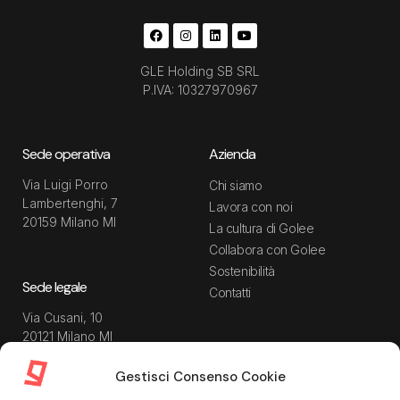
GLE Holding SB SRL
P.IVA: 10327970967
Sede operativa
Azienda
Via Luigi Porro
Chi siamo
Lambertenghi, 7
Lavora con noi
20159 Milano MI
La cultura di Golee
Collabora con Golee
Sostenibilità
Sede legale
Contatti
Via Cusani, 10
20121 Milano MI
Gestisci Consenso Cookie