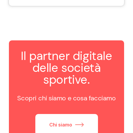
Il partner digitale
delle società
sportive.
Scopri chi siamo e cosa facciamo
Chi siamo