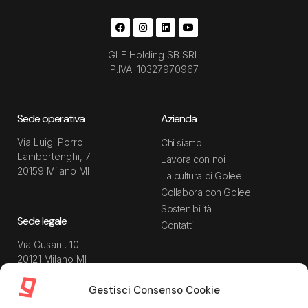
GLE Holding SB SRL
P.IVA: 10327970967
Sede operativa
Azienda
Via Luigi Porro
Chi siamo
Lambertenghi, 7
Lavora con noi
20159 Milano MI
La cultura di Golee
Collabora con Golee
Sostenibilità
Sede legale
Contatti
Via Cusani, 10
20121 Milano MI
Gestisci Consenso Cookie