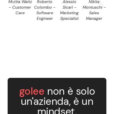
Mattia Waitz
Roberto
Alessio
Nikita
D
- Customer
Colombo -
Sicari -
Montuschi -
Dom
Care
Software
Marketing
Sales
S
Engineer
Specialist
Manager
E
golee
non è solo
un'azienda, è un
mindset.