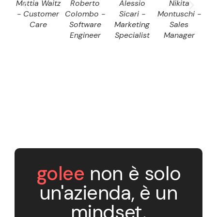
Mattia Waitz
Roberto
Alessio
Nikita
D
- Customer
Colombo -
Sicari -
Montuschi -
Dom
Care
Software
Marketing
Sales
S
Engineer
Specialist
Manager
E
golee
non è solo
un'azienda, è un
mindset.