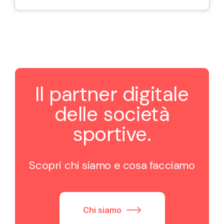
Il partner digitale
delle società
sportive.
Scopri chi siamo e cosa facciamo
Chi siamo