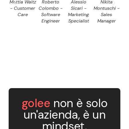
Mattia Waitz
Roberto
Alessio
Nikita
D
- Customer
Colombo -
Sicari -
Montuschi -
Dom
Care
Software
Marketing
Sales
S
Engineer
Specialist
Manager
E
golee
non è solo
un'azienda, è un
mindset.