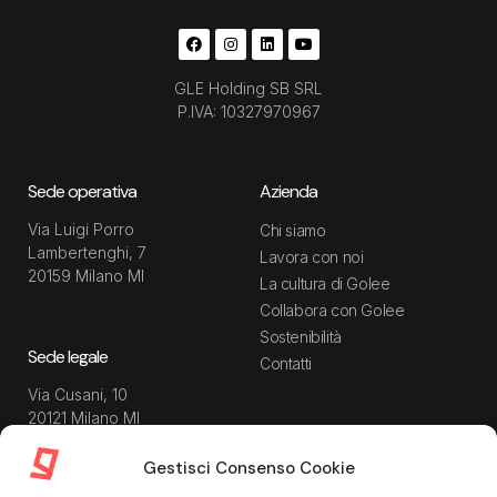
GLE Holding SB SRL
P.IVA: 10327970967
Sede operativa
Azienda
Via Luigi Porro
Chi siamo
Lambertenghi, 7
Lavora con noi
20159 Milano MI
La cultura di Golee
Collabora con Golee
Sostenibilità
Sede legale
Contatti
Via Cusani, 10
20121 Milano MI
Gestisci Consenso Cookie