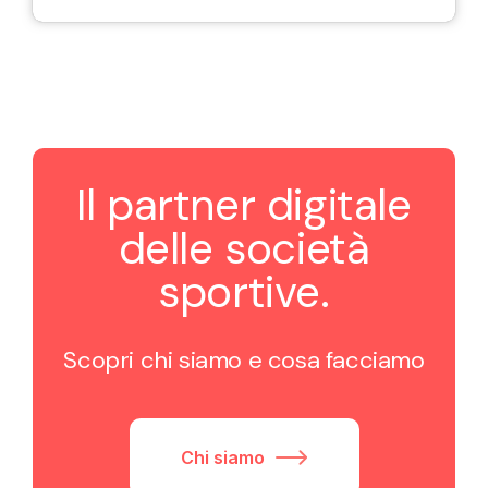
Il partner digitale
delle società
sportive.
Scopri chi siamo e cosa facciamo
Chi siamo