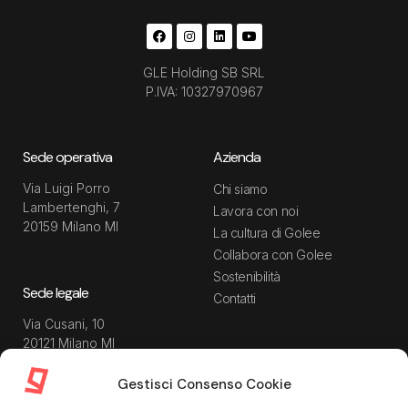
GLE Holding SB SRL
P.IVA: 10327970967
Sede operativa
Azienda
Via Luigi Porro
Chi siamo
Lambertenghi, 7
Lavora con noi
20159 Milano MI
La cultura di Golee
Collabora con Golee
Sostenibilità
Sede legale
Contatti
Via Cusani, 10
20121 Milano MI
Gestisci Consenso Cookie