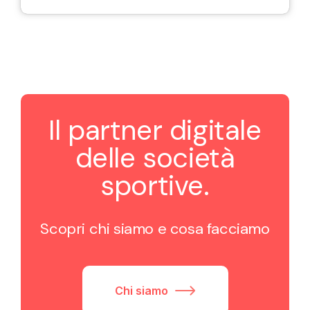
Il partner digitale
delle società
sportive.
Scopri chi siamo e cosa facciamo
Chi siamo