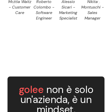
Mattia Waitz
Roberto
Alessio
Nikita
D
- Customer
Colombo -
Sicari -
Montuschi -
Dom
Care
Software
Marketing
Sales
S
Engineer
Specialist
Manager
E
golee
non è solo
un'azienda, è un
mindset.