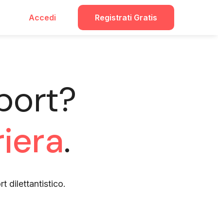
Accedi
Registrati Gratis
port?
riera
.
rt dilettantistico.