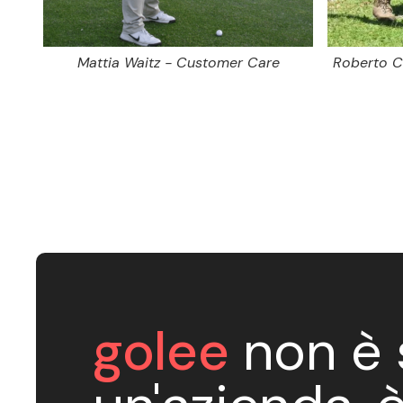
Mattia Waitz - Customer Care
Roberto C
golee
non è 