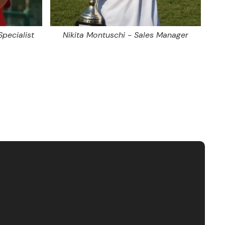
Specialist
Nikita Montuschi - Sales Manager
Dam