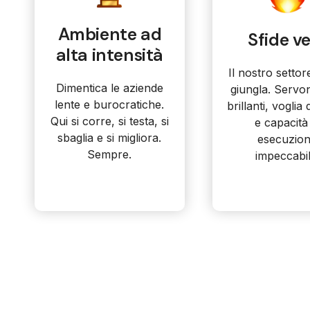
Ambiente ad
Sfide v
alta intensità
Il nostro setto
Dimentica le aziende
giungla. Servo
lente e burocratiche.
brillanti, voglia
Qui si corre, si testa, si
e capacità 
sbaglia e si migliora.
esecuzio
Sempre.
impeccabil