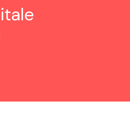
itale
à