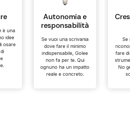
ere
Autonomia e
Cres
responsabilità
re è una
no idee
Se vuoi una scrivania
Se 
 di osare
dove fare il minimo
ricono
di
indispensabile, Golee
fare di
ne
non fa per te. Qui
strumen
e.
ognuno ha un impatto
No ge
reale e concreto.
so