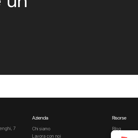
è un
Azienda
Risorse
enghi, 7
Chi siamo
Blog
Lavora con noi
Guide