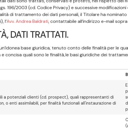
i tali dati sono trattati, conservati e protetti, nel rispetto d
.lgs. 196/2003 (cd. Codice Privacy) e successive modificazioni e
lità di trattamento dei dati personali, il Titolare ha nominat
, l’
Avv. Andrea Baldrati
, contattabile all’indirizzo e-mail sopra
À, DATI TRATTATI.
donea base giuridica, tenuto conto delle finalità per le quali
concisa quali sono le finalità, le basi giuridiche dei trattament
B
E
p
bili a potenziali clienti (cd. prospect), quali rappresentanti di
s
 o enti assimilabili, per finalità funzionali all'instaurazione di
d
p
C
(