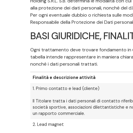
Holding S.R.L. S.B. determina le modalità con cu
alla protezione dei dati personali, nonché del d
Per ogni eventuale dubbio o richiesta sulle moda
Responsabile della Protezione dei Dati personali)
BASI GIURIDICHE, FINALIT
Ogni trattamento deve trovare fondamento in un’i
tabella intende rappresentare in maniera chiara e 
nonché i dati personali trattati.
Finalità e descrizione attività
1. Primo contatto e lead (cliente)
Il Titolare tratta i dati personali di contatto riferi
società sportive, associazioni dilettantistiche e non,
un rapporto commerciale.
2. Lead magnet