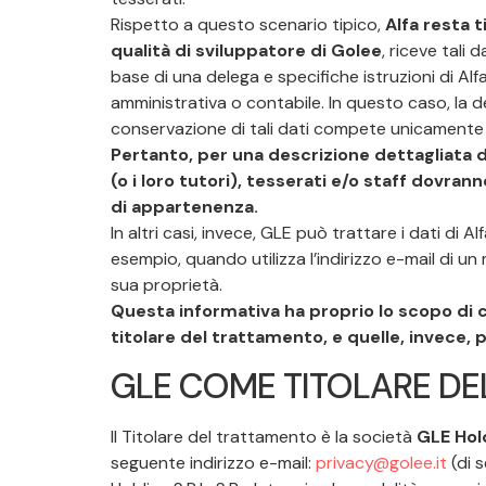
Rispetto a questo scenario tipico,
Alfa resta t
qualità di sviluppatore di Golee
, riceve tali d
base di una delega e specifiche istruzioni di Alf
amministrativa o contabile. In questo caso, la de
conservazione di tali dati compete unicamente 
Pertanto, per una descrizione dettagliata de
(o i loro tutori), tesserati e/o staff dovra
di appartenenza.
In altri casi, invece, GLE può trattare i dati di Alf
esempio, quando utilizza l’indirizzo e-mail di u
sua proprietà.
Questa informativa ha proprio lo scopo di ch
titolare del trattamento, e quelle, invece, 
GLE COME TITOLARE DE
Il Titolare del trattamento è la società
GLE Hold
seguente indirizzo e-mail:
privacy@golee.it
(di s