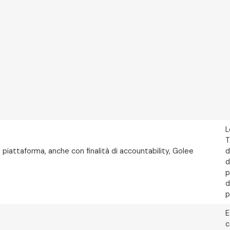
L
T
 piattaforma, anche con finalità di accountability, Golee
d
d
p
d
p
E
c