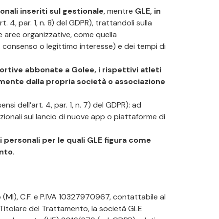
onali inseriti sul gestionale
, mentre
GLE, in
rt. 4, par. 1, n. 8) del GDPR), trattandoli sulla
sue aree organizzative, come quella
s. consenso o legittimo interesse) e dei tempi di
rtive abbonate a Golee, i rispettivi atleti
tamente dalla propria società o associazione
ensi dell’art. 4, par. 1, n. 7) del GDPR): ad
zionali sul lancio di nuove app o piattaforme di
ti personali per le quali GLE figura come
nto.
o (MI), C.F. e P.IVA 10327970967, contattabile al
i Titolare del Trattamento, la società GLE