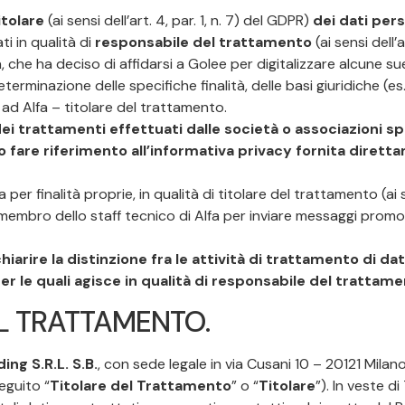
itolare
(ai sensi dell’art. 4, par. 1, n. 7) del GDPR)
dei dati pers
ati in qualità di
responsabile del trattamento
(ai sensi dell’a
a, che ha deciso di affidarsi a Golee per digitalizzare alcune 
terminazione delle specifiche finalità, delle basi giuridiche (e
ad Alfa – titolare del trattamento.
i trattamenti effettuati dalle società o associazioni spo
nno fare riferimento all’informativa privacy fornita diret
a per finalità proprie, in qualità di titolare del trattamento (ai s
n membro dello staff tecnico di Alfa per inviare messaggi promo
iarire la distinzione fra le attività di trattamento di da
per le quali agisce in qualità di responsabile del trattame
L TRATTAMENTO.
ing S.R.L. S.B.
, con sede legale in via Cusani 10 – 20121 Milan
eguito “
Titolare del Trattamento
” o “
Titolare
”). In veste d