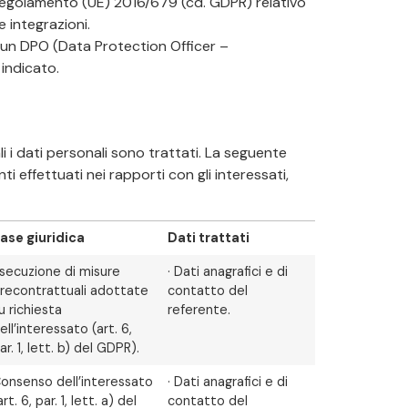
el Regolamento (UE) 2016/679 (cd. GDPR) relativo
 integrazioni.
o un DPO (Data Protection Officer –
 indicato.
 i dati personali sono trattati. La seguente
i effettuati nei rapporti con gli interessati,
ase giuridica
Dati trattati
secuzione di misure
· Dati anagrafici e di
recontrattuali adottate
contatto del
u richiesta
referente.
ell’interessato (art. 6,
ar. 1, lett. b) del GDPR).
onsenso dell’interessato
· Dati anagrafici e di
art. 6, par. 1, lett. a) del
contatto del