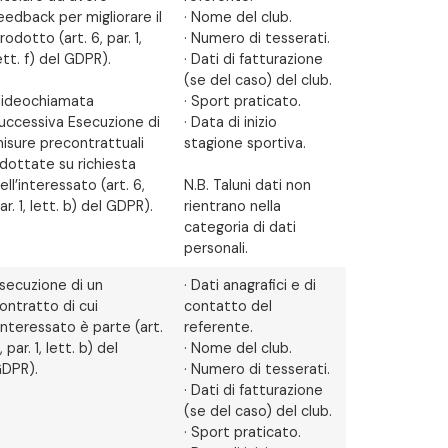
eedback per migliorare il
· Nome del club.
rodotto (art. 6, par. 1,
· Numero di tesserati.
ett. f) del GDPR).
· Dati di fatturazione
(se del caso) del club.
ideochiamata
· Sport praticato.
uccessiva Esecuzione di
· Data di inizio
isure precontrattuali
stagione sportiva.
dottate su richiesta
ell’interessato (art. 6,
N.B. Taluni dati non
ar. 1, lett. b) del GDPR).
rientrano nella
categoria di dati
personali.
secuzione di un
· Dati anagrafici e di
ontratto di cui
contatto del
’interessato è parte (art.
referente.
, par. 1, lett. b) del
· Nome del club.
DPR).
· Numero di tesserati.
· Dati di fatturazione
(se del caso) del club.
· Sport praticato.