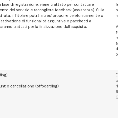
 fase di registrazione, viene trattato per contattare
f
amento del servizio e raccogliere feedback (assistenza). Sulla
p
strata, il Titolare potrà altresì proporre telefonicamente o
l
ttivazione di funzionalità aggiuntive o pacchetti a
ranno trattati per la finalizzazione dell'acquisto.
V
s
m
a
d
p
ding)
E
c
ount e cancellazione (offboarding).
l
6
G