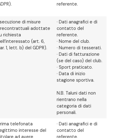
DPR).
referente.
secuzione di misure
· Dati anagrafici e di
recontrattuali adottate
contatto del
u richiesta
referente.
ell’interessato (art. 6,
· Nome del club.
ar. 1, lett. b) del GDPR).
· Numero di tesserati.
· Dati di fatturazione
(se del caso) del club.
· Sport praticato.
· Data di inizio
stagione sportiva.
N.B. Taluni dati non
rientrano nella
categoria di dati
personali.
rima telefonata
· Dati anagrafici e di
egittimo interesse del
contatto del
itolare ad avere
referente.