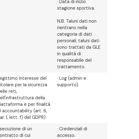
· Data di inizio
stagione sportiva.
N.B. Taluni dati non
rientrano nella
categoria di dati
personali; taluni dati
sono trattati da GLE
in qualità di
responsabile del
trattamento.
egittimo interesse del
· Log (admin e
itolare per la sicurezza
supporto).
elle reti,
ell'infrastruttura della
iattaforma e per finalità
i accountability (art. 6,
ar. 1, lett. f) del GDPR)
secuzione di un
· Credenziali di
ontratto di cui
accesso.