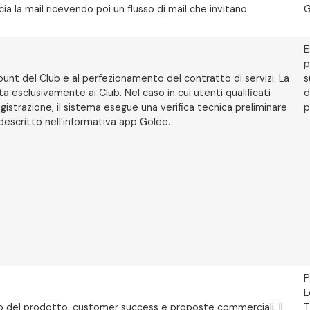
cia la mail ricevendo poi un flusso di mail che invitano
G
E
p
count del Club e al perfezionamento del contratto di servizi. La
s
 esclusivamente ai Club. Nel caso in cui utenti qualificati
d
egistrazione, il sistema esegue una verifica tecnica preliminare
p
 descritto nell’informativa app Golee.
P
L
lizzo del prodotto, customer success e proposte commerciali. Il
T