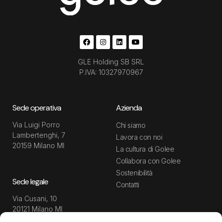
GLE Holding SB SRL
P.IVA: 10327970967
Sede operativa
Azienda
Via Luigi Porro
Chi siamo
Lambertenghi, 7
Lavora con noi
20159 Milano MI
La cultura di Golee
Collabora con Golee
Sostenibilità
Sede legale
Contatti
Via Cusani, 10
20121 Milano MI