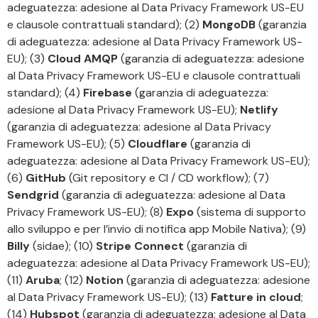
adeguatezza: adesione al Data Privacy Framework US-EU
e clausole contrattuali standard); (2)
MongoDB
(garanzia
di adeguatezza: adesione al Data Privacy Framework US-
EU); (3)
Cloud AMQP
(garanzia di adeguatezza: adesione
al Data Privacy Framework US-EU e clausole contrattuali
standard); (4)
Firebase
(garanzia di adeguatezza:
adesione al Data Privacy Framework US-EU);
Netlify
(garanzia di adeguatezza: adesione al Data Privacy
Framework US-EU); (5)
Cloudflare
(garanzia di
adeguatezza: adesione al Data Privacy Framework US-EU);
(6)
GitHub
(Git repository e CI / CD workflow); (7)
Sendgrid
(garanzia di adeguatezza: adesione al Data
Privacy Framework US-EU); (8)
Expo
(sistema di supporto
allo sviluppo e per l’invio di notifica app Mobile Nativa); (9)
Billy
(sidae); (10)
Stripe Connect
(garanzia di
adeguatezza: adesione al Data Privacy Framework US-EU);
(11)
Aruba
; (12)
Notion
(garanzia di adeguatezza: adesione
al Data Privacy Framework US-EU); (13)
Fatture in cloud
;
(14)
Hubspot
(garanzia di adeguatezza: adesione al Data