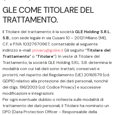
GLE COME TITOLARE DEL
TRATTAMENTO.
Il Titolare del trattamento è la società
GLE Holding S.R.L.
S.B.
, con sede legale in via Cusani 10 – 20121 Milano (MI),
C.F. e P.IVA 10327970967, contattabile al seguente
indirizzo e-mail:
privacy@golee.it
(di seguito “
Titolare del
Trattamento
” o “
Titolare
”). In veste di Titolare del
Trattamento, la società GLE Holding S.R.L. S.B. determina le
modalità con cui tali dati sono trattati, conservati e
protetti, nel rispetto del Regolamento (UE) 2016/679 (cd.
GDPR) relativo alla protezione dei dati personali, nonché
del d.lgs. 196/2003 (cd. Codice Privacy) e successive
modificazioni e integrazioni.
Per ogni eventuale dubbio o richiesta sulle modalità di
trattamento dei dati personali, il Titolare ha nominato un
DPO (Data Protection Officer – Responsabile della