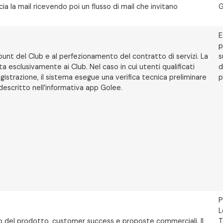
cia la mail ricevendo poi un flusso di mail che invitano
G
E
p
count del Club e al perfezionamento del contratto di servizi. La
s
 esclusivamente ai Club. Nel caso in cui utenti qualificati
d
egistrazione, il sistema esegue una verifica tecnica preliminare
p
 descritto nell’informativa app Golee.
P
L
lizzo del prodotto, customer success e proposte commerciali. Il
T