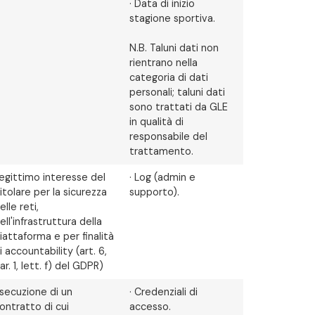
· Data di inizio
stagione sportiva.
N.B. Taluni dati non
rientrano nella
categoria di dati
personali; taluni dati
sono trattati da GLE
in qualità di
responsabile del
trattamento.
egittimo interesse del
· Log (admin e
itolare per la sicurezza
supporto).
elle reti,
ell'infrastruttura della
iattaforma e per finalità
i accountability (art. 6,
ar. 1, lett. f) del GDPR)
secuzione di un
· Credenziali di
ontratto di cui
accesso.