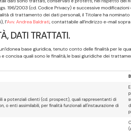
i tali dati sono trattati, conservati e protetti, nel rispetto d
.lgs. 196/2003 (cd. Codice Privacy) e successive modificazioni e
lità di trattamento dei dati personali, il Titolare ha nominat
, l’
Avv. Andrea Baldrati
, contattabile all’indirizzo e-mail sopra
À, DATI TRATTATI.
donea base giuridica, tenuto conto delle finalità per le quali
concisa quali sono le finalità, le basi giuridiche dei trattament
B
E
p
bili a potenziali clienti (cd. prospect), quali rappresentanti di
s
 o enti assimilabili, per finalità funzionali all'instaurazione di
d
p
C
(