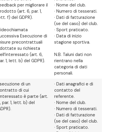
eedback per migliorare il
· Nome del club.
rodotto (art. 6, par. 1,
· Numero di tesserati.
ett. f) del GDPR).
· Dati di fatturazione
(se del caso) del club.
ideochiamata
· Sport praticato.
uccessiva Esecuzione di
· Data di inizio
isure precontrattuali
stagione sportiva.
dottate su richiesta
ell’interessato (art. 6,
N.B. Taluni dati non
ar. 1, lett. b) del GDPR).
rientrano nella
categoria di dati
personali.
secuzione di un
· Dati anagrafici e di
ontratto di cui
contatto del
’interessato è parte (art.
referente.
, par. 1, lett. b) del
· Nome del club.
DPR).
· Numero di tesserati.
· Dati di fatturazione
(se del caso) del club.
· Sport praticato.