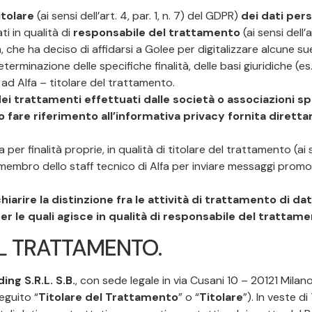
itolare
(ai sensi dell’art. 4, par. 1, n. 7) del GDPR)
dei dati pers
ati in qualità di
responsabile del trattamento
(ai sensi dell’a
a, che ha deciso di affidarsi a Golee per digitalizzare alcune 
terminazione delle specifiche finalità, delle basi giuridiche (e
ad Alfa – titolare del trattamento.
i trattamenti effettuati dalle società o associazioni spo
nno fare riferimento all’informativa privacy fornita diret
a per finalità proprie, in qualità di titolare del trattamento (ai s
n membro dello staff tecnico di Alfa per inviare messaggi promo
iarire la distinzione fra le attività di trattamento di da
per le quali agisce in qualità di responsabile del trattame
L TRATTAMENTO.
ing S.R.L. S.B.
, con sede legale in via Cusani 10 – 20121 Milan
eguito “
Titolare del Trattamento
” o “
Titolare
”). In veste d