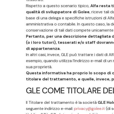
Rispetto a questo scenario tipico,
Alfa resta t
qualità di sviluppatore di Golee
, riceve tali d
base di una delega e specifiche istruzioni di Alf
amministrativa o contabile. In questo caso, la de
conservazione di tali dati compete unicamente 
Pertanto, per una descrizione dettagliata de
(o i loro tutori), tesserati e/o staff dovra
di appartenenza.
In altri casi, invece, GLE può trattare i dati di Alf
esempio, quando utilizza l’indirizzo e-mail di u
sua proprietà.
Questa informativa ha proprio lo scopo di ch
titolare del trattamento, e quelle, invece, 
GLE COME TITOLARE DE
Il Titolare del trattamento è la società
GLE Hold
seguente indirizzo e-mail:
privacy@golee.it
(di s