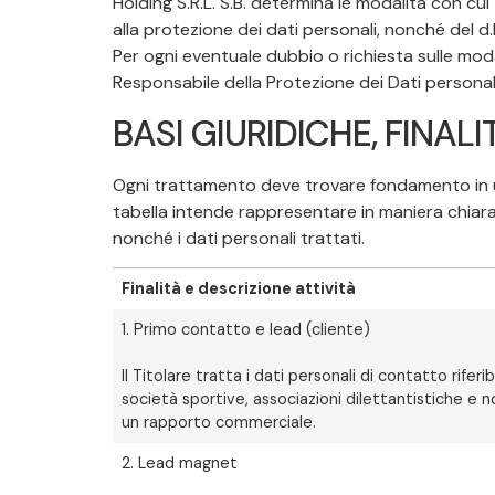
Holding S.R.L. S.B. determina le modalità con cu
alla protezione dei dati personali, nonché del d
Per ogni eventuale dubbio o richiesta sulle moda
Responsabile della Protezione dei Dati personali)
BASI GIURIDICHE, FINALIT
Ogni trattamento deve trovare fondamento in un’i
tabella intende rappresentare in maniera chiara e 
nonché i dati personali trattati.
Finalità e descrizione attività
1. Primo contatto e lead (cliente)
Il Titolare tratta i dati personali di contatto riferi
società sportive, associazioni dilettantistiche e non,
un rapporto commerciale.
2. Lead magnet