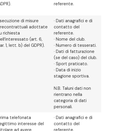
DPR).
referente.
secuzione di misure
· Dati anagrafici e di
recontrattuali adottate
contatto del
u richiesta
referente.
ell’interessato (art. 6,
· Nome del club.
ar. 1, lett. b) del GDPR).
· Numero di tesserati.
· Dati di fatturazione
(se del caso) del club.
· Sport praticato.
· Data di inizio
stagione sportiva.
N.B. Taluni dati non
rientrano nella
categoria di dati
personali.
rima telefonata
· Dati anagrafici e di
egittimo interesse del
contatto del
itolare ad avere
referente.