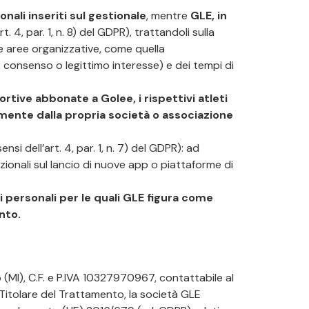
onali inseriti sul gestionale
, mentre
GLE, in
rt. 4, par. 1, n. 8) del GDPR), trattandoli sulla
sue aree organizzative, come quella
s. consenso o legittimo interesse) e dei tempi di
rtive abbonate a Golee, i rispettivi atleti
tamente dalla propria società o associazione
ensi dell’art. 4, par. 1, n. 7) del GDPR): ad
zionali sul lancio di nuove app o piattaforme di
ti personali per le quali GLE figura come
nto.
o (MI), C.F. e P.IVA 10327970967, contattabile al
i Titolare del Trattamento, la società GLE