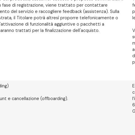
 fase di registrazione, viene trattato per contattare
f
amento del servizio e raccogliere feedback (assistenza). Sulla
p
strata, il Titolare potrà altresì proporre telefonicamente o
l
ttivazione di funzionalità aggiuntive o pacchetti a
ranno trattati per la finalizzazione dell'acquisto.
V
s
m
a
d
p
ding)
E
c
ount e cancellazione (offboarding).
l
6
G