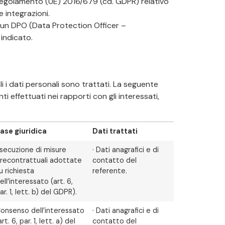
el Regolamento (UE) 2016/679 (cd. GDPR) relativo
 integrazioni.
o un DPO (Data Protection Officer –
 indicato.
 i dati personali sono trattati. La seguente
i effettuati nei rapporti con gli interessati,
ase giuridica
Dati trattati
secuzione di misure
· Dati anagrafici e di
recontrattuali adottate
contatto del
u richiesta
referente.
ell’interessato (art. 6,
ar. 1, lett. b) del GDPR).
onsenso dell’interessato
· Dati anagrafici e di
art. 6, par. 1, lett. a) del
contatto del