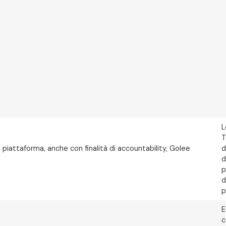
L
T
 piattaforma, anche con finalità di accountability, Golee
d
d
p
d
p
E
c