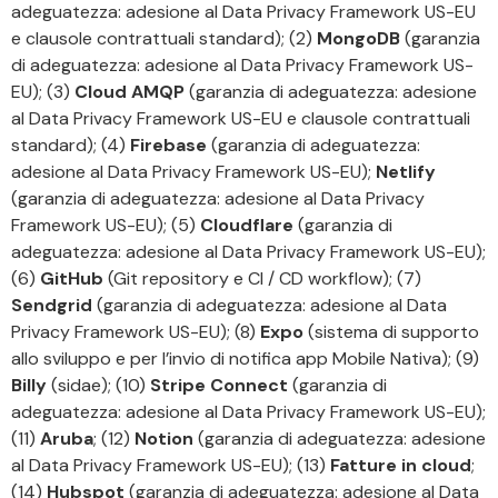
adeguatezza: adesione al Data Privacy Framework US-EU
e clausole contrattuali standard); (2)
MongoDB
(garanzia
di adeguatezza: adesione al Data Privacy Framework US-
EU); (3)
Cloud AMQP
(garanzia di adeguatezza: adesione
al Data Privacy Framework US-EU e clausole contrattuali
standard); (4)
Firebase
(garanzia di adeguatezza:
adesione al Data Privacy Framework US-EU);
Netlify
(garanzia di adeguatezza: adesione al Data Privacy
Framework US-EU); (5)
Cloudflare
(garanzia di
adeguatezza: adesione al Data Privacy Framework US-EU);
(6)
GitHub
(Git repository e CI / CD workflow); (7)
Sendgrid
(garanzia di adeguatezza: adesione al Data
Privacy Framework US-EU); (8)
Expo
(sistema di supporto
allo sviluppo e per l’invio di notifica app Mobile Nativa); (9)
Billy
(sidae); (10)
Stripe Connect
(garanzia di
adeguatezza: adesione al Data Privacy Framework US-EU);
(11)
Aruba
; (12)
Notion
(garanzia di adeguatezza: adesione
al Data Privacy Framework US-EU); (13)
Fatture in cloud
;
(14)
Hubspot
(garanzia di adeguatezza: adesione al Data