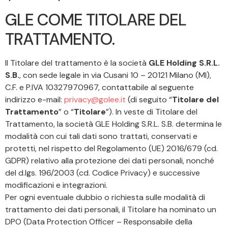
GLE COME TITOLARE DEL
TRATTAMENTO.
Il Titolare del trattamento è la società
GLE Holding S.R.L.
S.B.
, con sede legale in via Cusani 10 – 20121 Milano (MI),
C.F. e P.IVA 10327970967, contattabile al seguente
indirizzo e-mail:
privacy@golee.it
(di seguito “
Titolare del
Trattamento
” o “
Titolare
”). In veste di Titolare del
Trattamento, la società GLE Holding S.R.L. S.B. determina le
modalità con cui tali dati sono trattati, conservati e
protetti, nel rispetto del Regolamento (UE) 2016/679 (cd.
GDPR) relativo alla protezione dei dati personali, nonché
del d.lgs. 196/2003 (cd. Codice Privacy) e successive
modificazioni e integrazioni.
Per ogni eventuale dubbio o richiesta sulle modalità di
trattamento dei dati personali, il Titolare ha nominato un
DPO (Data Protection Officer – Responsabile della