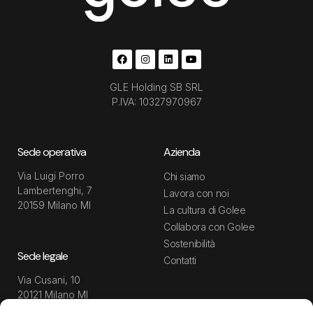
GLE Holding SB SRL
P.IVA: 10327970967
Sede operativa
Azienda
Via Luigi Porro
Chi siamo
Lambertenghi, 7
Lavora con noi
20159 Milano MI
La cultura di Golee
Collabora con Golee
Sostenibilità
Sede legale
Contatti
Via Cusani, 10
20121 Milano MI