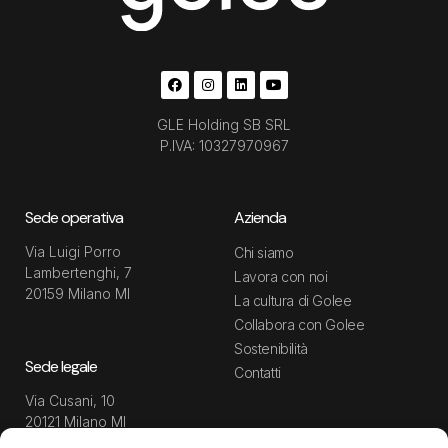
GLE Holding SB SRL
P.IVA: 10327970967
Sede operativa
Azienda
Via Luigi Porro
Chi siamo
Lambertenghi, 7
Lavora con noi
20159 Milano MI
La cultura di Golee
Collabora con Golee
Sostenibilità
Sede legale
Contatti
Via Cusani, 10
20121 Milano MI