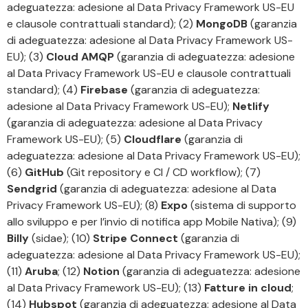
adeguatezza: adesione al Data Privacy Framework US-EU
e clausole contrattuali standard); (2)
MongoDB
(garanzia
di adeguatezza: adesione al Data Privacy Framework US-
EU); (3)
Cloud AMQP
(garanzia di adeguatezza: adesione
al Data Privacy Framework US-EU e clausole contrattuali
standard); (4)
Firebase
(garanzia di adeguatezza:
adesione al Data Privacy Framework US-EU);
Netlify
(garanzia di adeguatezza: adesione al Data Privacy
Framework US-EU); (5)
Cloudflare
(garanzia di
adeguatezza: adesione al Data Privacy Framework US-EU);
(6)
GitHub
(Git repository e CI / CD workflow); (7)
Sendgrid
(garanzia di adeguatezza: adesione al Data
Privacy Framework US-EU); (8)
Expo
(sistema di supporto
allo sviluppo e per l’invio di notifica app Mobile Nativa); (9)
Billy
(sidae); (10)
Stripe Connect
(garanzia di
adeguatezza: adesione al Data Privacy Framework US-EU);
(11)
Aruba
; (12)
Notion
(garanzia di adeguatezza: adesione
al Data Privacy Framework US-EU); (13)
Fatture in cloud
;
(14)
Hubspot
(garanzia di adeguatezza: adesione al Data