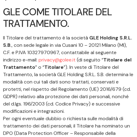
GLE COME TITOLARE DEL
TRATTAMENTO.
Il Titolare del trattamento è la società
GLE Holding S.R.L.
S.B.
, con sede legale in via Cusani 10 – 20121 Milano (MI),
C.F. e P.IVA 10327970967, contattabile al seguente
indirizzo e-mail:
privacy@golee.it
(di seguito “
Titolare del
Trattamento
” o “
Titolare
”). In veste di Titolare del
Trattamento, la società GLE Holding S.R.L. S.B. determina le
modalità con cui tali dati sono trattati, conservati e
protetti, nel rispetto del Regolamento (UE) 2016/679 (cd.
GDPR) relativo alla protezione dei dati personali, nonché
del d.lgs. 196/2003 (cd. Codice Privacy) e successive
modificazioni e integrazioni.
Per ogni eventuale dubbio o richiesta sulle modalità di
trattamento dei dati personali, il Titolare ha nominato un
DPO (Data Protection Officer – Responsabile della