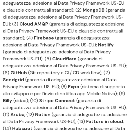
adeguatezza: adesione al Data Privacy Framework US-EU
e clausole contrattuali standard); (2)
MongoDB
(garanzia
di adeguatezza: adesione al Data Privacy Framework US-
EU); (3)
Cloud AMQP
(garanzia di adeguatezza: adesione
al Data Privacy Framework US-EU e clausole contrattuali
standard); (4)
Firebase
(garanzia di adeguatezza:
adesione al Data Privacy Framework US-EU);
Netlify
(garanzia di adeguatezza: adesione al Data Privacy
Framework US-EU); (5)
Cloudflare
(garanzia di
adeguatezza: adesione al Data Privacy Framework US-EU);
(6)
GitHub
(Git repository e CI / CD workflow); (7)
Sendgrid
(garanzia di adeguatezza: adesione al Data
Privacy Framework US-EU); (8)
Expo
(sistema di supporto
allo sviluppo e per l’invio di notifica app Mobile Nativa); (9)
Billy
(sidae); (10)
Stripe Connect
(garanzia di
adeguatezza: adesione al Data Privacy Framework US-EU);
(11)
Aruba
; (12)
Notion
(garanzia di adeguatezza: adesione
al Data Privacy Framework US-EU); (13)
Fatture in cloud
;
(14)
Hubspot
(garanzia di adeguatezza: adesione al Data