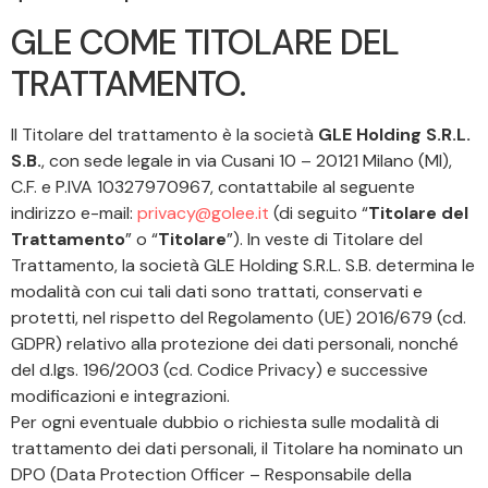
GLE COME TITOLARE DEL
TRATTAMENTO.
Il Titolare del trattamento è la società
GLE Holding S.R.L.
S.B.
, con sede legale in via Cusani 10 – 20121 Milano (MI),
C.F. e P.IVA 10327970967, contattabile al seguente
indirizzo e-mail:
privacy@golee.it
(di seguito “
Titolare del
Trattamento
” o “
Titolare
”). In veste di Titolare del
Trattamento, la società GLE Holding S.R.L. S.B. determina le
modalità con cui tali dati sono trattati, conservati e
protetti, nel rispetto del Regolamento (UE) 2016/679 (cd.
GDPR) relativo alla protezione dei dati personali, nonché
del d.lgs. 196/2003 (cd. Codice Privacy) e successive
modificazioni e integrazioni.
Per ogni eventuale dubbio o richiesta sulle modalità di
trattamento dei dati personali, il Titolare ha nominato un
DPO (Data Protection Officer – Responsabile della