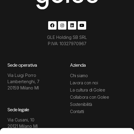
GLE Holding SB SRL
P.IVA: 10327970967
Sede operativa
Azienda
Via Luigi Porro
Chi siamo
Lambertenghi, 7
Lavora con noi
20159 Milano MI
La cultura di Golee
Collabora con Golee
Sostenibilità
Sede legale
Contatti
Via Cusani, 10
20121 Milano MI