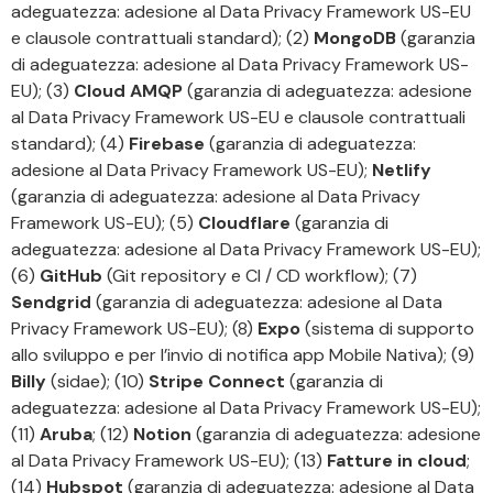
adeguatezza: adesione al Data Privacy Framework US-EU
e clausole contrattuali standard); (2)
MongoDB
(garanzia
di adeguatezza: adesione al Data Privacy Framework US-
EU); (3)
Cloud AMQP
(garanzia di adeguatezza: adesione
al Data Privacy Framework US-EU e clausole contrattuali
standard); (4)
Firebase
(garanzia di adeguatezza:
adesione al Data Privacy Framework US-EU);
Netlify
(garanzia di adeguatezza: adesione al Data Privacy
Framework US-EU); (5)
Cloudflare
(garanzia di
adeguatezza: adesione al Data Privacy Framework US-EU);
(6)
GitHub
(Git repository e CI / CD workflow); (7)
Sendgrid
(garanzia di adeguatezza: adesione al Data
Privacy Framework US-EU); (8)
Expo
(sistema di supporto
allo sviluppo e per l’invio di notifica app Mobile Nativa); (9)
Billy
(sidae); (10)
Stripe Connect
(garanzia di
adeguatezza: adesione al Data Privacy Framework US-EU);
(11)
Aruba
; (12)
Notion
(garanzia di adeguatezza: adesione
al Data Privacy Framework US-EU); (13)
Fatture in cloud
;
(14)
Hubspot
(garanzia di adeguatezza: adesione al Data