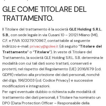
GLE COME TITOLARE DEL
TRATTAMENTO.
Il Titolare del trattamento è la società
GLE Holding S.R.L.
S.B.
, con sede legale in via Cusani 10 – 20121 Milano (MI),
C.F. e P.IVA 10327970967, contattabile al seguente
indirizzo e-mail:
privacy@golee.it
(di seguito “
Titolare del
Trattamento
” o “
Titolare
”). In veste di Titolare del
Trattamento, la società GLE Holding S.R.L. S.B. determina le
modalità con cui tali dati sono trattati, conservati e
protetti, nel rispetto del Regolamento (UE) 2016/679 (cd.
GDPR) relativo alla protezione dei dati personali, nonché
del d.lgs. 196/2003 (cd. Codice Privacy) e successive
modificazioni e integrazioni.
Per ogni eventuale dubbio o richiesta sulle modalità di
trattamento dei dati personali, il Titolare ha nominato un
DPO (Data Protection Officer – Responsabile della