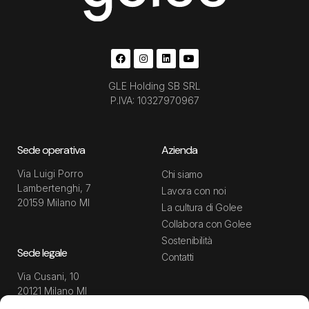
GLE Holding SB SRL
P.IVA: 10327970967
Sede operativa
Azienda
Via Luigi Porro
Chi siamo
Lambertenghi, 7
Lavora con noi
20159 Milano MI
La cultura di Golee
Collabora con Golee
Sostenibilità
Sede legale
Contatti
Via Cusani, 10
20121 Milano MI