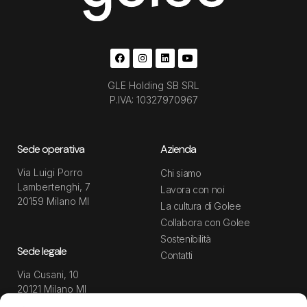
GLE Holding SB SRL
P.IVA: 10327970967
Sede operativa
Azienda
Via Luigi Porro
Chi siamo
Lambertenghi, 7
Lavora con noi
20159 Milano MI
La cultura di Golee
Collabora con Golee
Sostenibilità
Sede legale
Contatti
Via Cusani, 10
20121 Milano MI