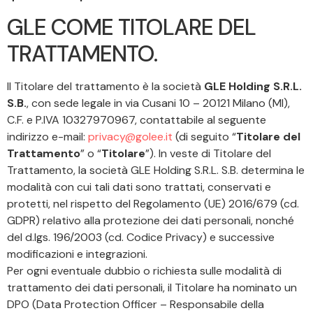
GLE COME TITOLARE DEL
TRATTAMENTO.
Il Titolare del trattamento è la società
GLE Holding S.R.L.
S.B.
, con sede legale in via Cusani 10 – 20121 Milano (MI),
C.F. e P.IVA 10327970967, contattabile al seguente
indirizzo e-mail:
privacy@golee.it
(di seguito “
Titolare del
Trattamento
” o “
Titolare
”). In veste di Titolare del
Trattamento, la società GLE Holding S.R.L. S.B. determina le
modalità con cui tali dati sono trattati, conservati e
protetti, nel rispetto del Regolamento (UE) 2016/679 (cd.
GDPR) relativo alla protezione dei dati personali, nonché
del d.lgs. 196/2003 (cd. Codice Privacy) e successive
modificazioni e integrazioni.
Per ogni eventuale dubbio o richiesta sulle modalità di
trattamento dei dati personali, il Titolare ha nominato un
DPO (Data Protection Officer – Responsabile della