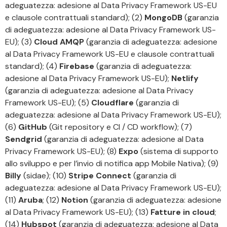
adeguatezza: adesione al Data Privacy Framework US-EU
e clausole contrattuali standard); (2)
MongoDB
(garanzia
di adeguatezza: adesione al Data Privacy Framework US-
EU); (3)
Cloud AMQP
(garanzia di adeguatezza: adesione
al Data Privacy Framework US-EU e clausole contrattuali
standard); (4)
Firebase
(garanzia di adeguatezza:
adesione al Data Privacy Framework US-EU);
Netlify
(garanzia di adeguatezza: adesione al Data Privacy
Framework US-EU); (5)
Cloudflare
(garanzia di
adeguatezza: adesione al Data Privacy Framework US-EU);
(6)
GitHub
(Git repository e CI / CD workflow); (7)
Sendgrid
(garanzia di adeguatezza: adesione al Data
Privacy Framework US-EU); (8)
Expo
(sistema di supporto
allo sviluppo e per l’invio di notifica app Mobile Nativa); (9)
Billy
(sidae); (10)
Stripe Connect
(garanzia di
adeguatezza: adesione al Data Privacy Framework US-EU);
(11)
Aruba
; (12)
Notion
(garanzia di adeguatezza: adesione
al Data Privacy Framework US-EU); (13)
Fatture in cloud
;
(14)
Hubspot
(garanzia di adeguatezza: adesione al Data