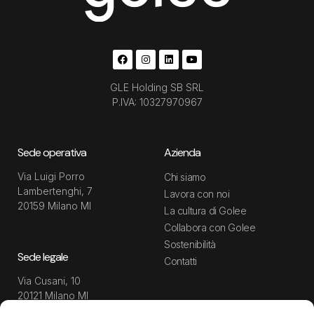
GLE Holding SB SRL
P.IVA: 10327970967
Sede operativa
Azienda
Via Luigi Porro
Chi siamo
Lambertenghi, 7
Lavora con noi
20159 Milano MI
La cultura di Golee
Collabora con Golee
Sostenibilità
Sede legale
Contatti
Via Cusani, 10
20121 Milano MI