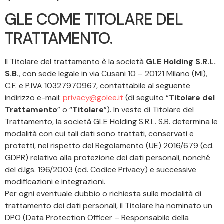
GLE COME TITOLARE DEL
TRATTAMENTO.
Il Titolare del trattamento è la società
GLE Holding S.R.L.
S.B.
, con sede legale in via Cusani 10 – 20121 Milano (MI),
C.F. e P.IVA 10327970967, contattabile al seguente
indirizzo e-mail:
privacy@golee.it
(di seguito “
Titolare del
Trattamento
” o “
Titolare
”). In veste di Titolare del
Trattamento, la società GLE Holding S.R.L. S.B. determina le
modalità con cui tali dati sono trattati, conservati e
protetti, nel rispetto del Regolamento (UE) 2016/679 (cd.
GDPR) relativo alla protezione dei dati personali, nonché
del d.lgs. 196/2003 (cd. Codice Privacy) e successive
modificazioni e integrazioni.
Per ogni eventuale dubbio o richiesta sulle modalità di
trattamento dei dati personali, il Titolare ha nominato un
DPO (Data Protection Officer – Responsabile della