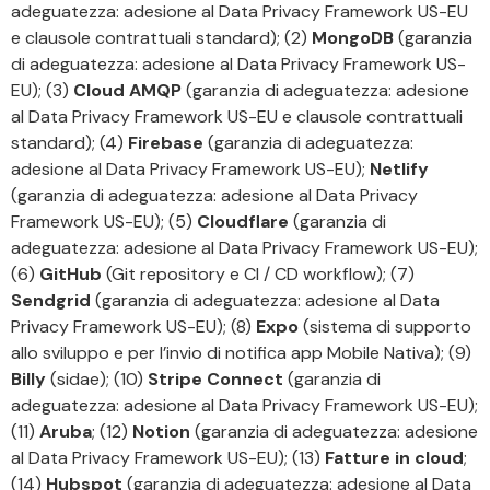
adeguatezza: adesione al Data Privacy Framework US-EU
e clausole contrattuali standard); (2)
MongoDB
(garanzia
di adeguatezza: adesione al Data Privacy Framework US-
EU); (3)
Cloud AMQP
(garanzia di adeguatezza: adesione
al Data Privacy Framework US-EU e clausole contrattuali
standard); (4)
Firebase
(garanzia di adeguatezza:
adesione al Data Privacy Framework US-EU);
Netlify
(garanzia di adeguatezza: adesione al Data Privacy
Framework US-EU); (5)
Cloudflare
(garanzia di
adeguatezza: adesione al Data Privacy Framework US-EU);
(6)
GitHub
(Git repository e CI / CD workflow); (7)
Sendgrid
(garanzia di adeguatezza: adesione al Data
Privacy Framework US-EU); (8)
Expo
(sistema di supporto
allo sviluppo e per l’invio di notifica app Mobile Nativa); (9)
Billy
(sidae); (10)
Stripe Connect
(garanzia di
adeguatezza: adesione al Data Privacy Framework US-EU);
(11)
Aruba
; (12)
Notion
(garanzia di adeguatezza: adesione
al Data Privacy Framework US-EU); (13)
Fatture in cloud
;
(14)
Hubspot
(garanzia di adeguatezza: adesione al Data