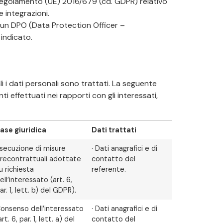
el Regolamento (UE) 2016/679 (cd. GDPR) relativo
 integrazioni.
o un DPO (Data Protection Officer –
 indicato.
 i dati personali sono trattati. La seguente
i effettuati nei rapporti con gli interessati,
ase giuridica
Dati trattati
secuzione di misure
· Dati anagrafici e di
recontrattuali adottate
contatto del
u richiesta
referente.
ell’interessato (art. 6,
ar. 1, lett. b) del GDPR).
onsenso dell’interessato
· Dati anagrafici e di
art. 6, par. 1, lett. a) del
contatto del