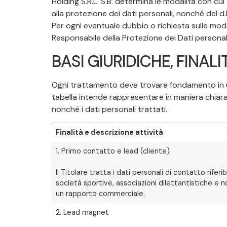
Holding S.R.L. S.B. determina le modalità con cu
alla protezione dei dati personali, nonché del d
Per ogni eventuale dubbio o richiesta sulle moda
Responsabile della Protezione dei Dati personali)
BASI GIURIDICHE, FINALIT
Ogni trattamento deve trovare fondamento in un’i
tabella intende rappresentare in maniera chiara e 
nonché i dati personali trattati.
Finalità e descrizione attività
1. Primo contatto e lead (cliente)
Il Titolare tratta i dati personali di contatto riferi
società sportive, associazioni dilettantistiche e non,
un rapporto commerciale.
2. Lead magnet