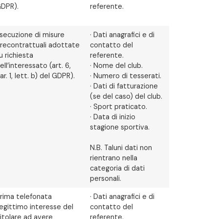
DPR).
referente.
secuzione di misure
· Dati anagrafici e di
recontrattuali adottate
contatto del
u richiesta
referente.
ell’interessato (art. 6,
· Nome del club.
ar. 1, lett. b) del GDPR).
· Numero di tesserati.
· Dati di fatturazione
(se del caso) del club.
· Sport praticato.
· Data di inizio
stagione sportiva.
N.B. Taluni dati non
rientrano nella
categoria di dati
personali.
rima telefonata
· Dati anagrafici e di
egittimo interesse del
contatto del
itolare ad avere
referente.