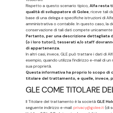
Rispetto a questo scenario tipico,
Alfa resta t
qualità di sviluppatore di Golee
, riceve tali d
base di una delega e specifiche istruzioni di Alf
amministrativa o contabile. In questo caso, la de
conservazione di tali dati compete unicamente 
Pertanto, per una descrizione dettagliata de
(o i loro tutori), tesserati e/o staff dovra
di appartenenza.
In altri casi, invece, GLE può trattare i dati di Alf
esempio, quando utilizza l’indirizzo e-mail di u
sua proprietà.
Questa informativa ha proprio lo scopo di ch
titolare del trattamento, e quelle, invece, 
GLE COME TITOLARE DE
Il Titolare del trattamento è la società
GLE Hold
seguente indirizzo e-mail:
privacy@golee.it
(di s