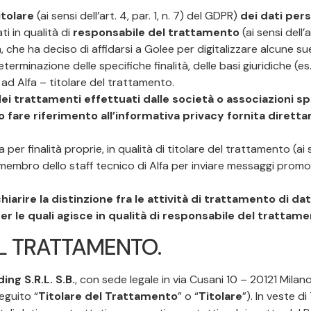
itolare
(ai sensi dell’art. 4, par. 1, n. 7) del GDPR)
dei dati pers
ati in qualità di
responsabile del trattamento
(ai sensi dell’a
a, che ha deciso di affidarsi a Golee per digitalizzare alcune 
terminazione delle specifiche finalità, delle basi giuridiche (e
ad Alfa – titolare del trattamento.
i trattamenti effettuati dalle società o associazioni spo
nno fare riferimento all’informativa privacy fornita diret
a per finalità proprie, in qualità di titolare del trattamento (ai s
n membro dello staff tecnico di Alfa per inviare messaggi promo
iarire la distinzione fra le attività di trattamento di da
per le quali agisce in qualità di responsabile del trattame
L TRATTAMENTO.
ing S.R.L. S.B.
, con sede legale in via Cusani 10 – 20121 Milan
eguito “
Titolare del Trattamento
” o “
Titolare
”). In veste d