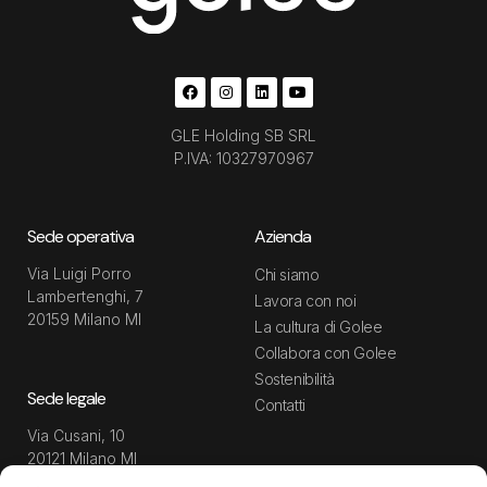
GLE Holding SB SRL
P.IVA: 10327970967
Sede operativa
Azienda
Via Luigi Porro
Chi siamo
Lambertenghi, 7
Lavora con noi
20159 Milano MI
La cultura di Golee
Collabora con Golee
Sostenibilità
Sede legale
Contatti
Via Cusani, 10
20121 Milano MI