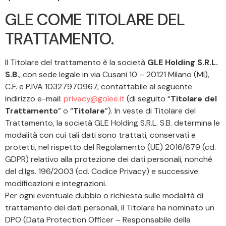
GLE COME TITOLARE DEL
TRATTAMENTO.
Il Titolare del trattamento è la società
GLE Holding S.R.L.
S.B.
, con sede legale in via Cusani 10 – 20121 Milano (MI),
C.F. e P.IVA 10327970967, contattabile al seguente
indirizzo e-mail:
privacy@golee.it
(di seguito “
Titolare del
Trattamento
” o “
Titolare
”). In veste di Titolare del
Trattamento, la società GLE Holding S.R.L. S.B. determina le
modalità con cui tali dati sono trattati, conservati e
protetti, nel rispetto del Regolamento (UE) 2016/679 (cd.
GDPR) relativo alla protezione dei dati personali, nonché
del d.lgs. 196/2003 (cd. Codice Privacy) e successive
modificazioni e integrazioni.
Per ogni eventuale dubbio o richiesta sulle modalità di
trattamento dei dati personali, il Titolare ha nominato un
DPO (Data Protection Officer – Responsabile della