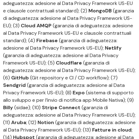
adeguatezza: adesione al Data Privacy Framework US-EU
e clausole contrattuali standard); (2)
MongoDB
(garanzia
di adeguatezza: adesione al Data Privacy Framework US-
EU); (3)
Cloud AMQP
(garanzia di adeguatezza: adesione
al Data Privacy Framework US-EU e clausole contrattuali
standard); (4)
Firebase
(garanzia di adeguatezza:
adesione al Data Privacy Framework US-EU);
Netlify
(garanzia di adeguatezza: adesione al Data Privacy
Framework US-EU); (5)
Cloudflare
(garanzia di
adeguatezza: adesione al Data Privacy Framework US-EU);
(6)
GitHub
(Git repository e CI / CD workflow); (7)
Sendgrid
(garanzia di adeguatezza: adesione al Data
Privacy Framework US-EU); (8)
Expo
(sistema di supporto
allo sviluppo e per l’invio di notifica app Mobile Nativa); (9)
Billy
(sidae); (10)
Stripe Connect
(garanzia di
adeguatezza: adesione al Data Privacy Framework US-EU);
(11)
Aruba
; (12)
Notion
(garanzia di adeguatezza: adesione
al Data Privacy Framework US-EU); (13)
Fatture in cloud
;
(14)
Hubspot
(garanzia di adeguatezza: adesione al Data