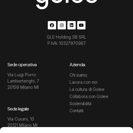
GLE Holding SB SRL
P.IVA: 10327970967
Sede operativa
Azienda
Via Luigi Porro
Chi siamo
Lambertenghi, 7
Lavora con noi
20159 Milano MI
La cultura di Golee
Collabora con Golee
Sostenibilità
Sede legale
Contatti
Via Cusani, 10
20121 Milano MI