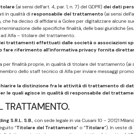
itolare
(ai sensi dell’art. 4, par. 1, n. 7) del GDPR)
dei dati pers
ati in qualità di
responsabile del trattamento
(ai sensi dell’a
a, che ha deciso di affidarsi a Golee per digitalizzare alcune 
terminazione delle specifiche finalità, delle basi giuridiche (e
ad Alfa – titolare del trattamento.
i trattamenti effettuati dalle società o associazioni spo
nno fare riferimento all’informativa privacy fornita diret
a per finalità proprie, in qualità di titolare del trattamento (ai s
n membro dello staff tecnico di Alfa per inviare messaggi promo
iarire la distinzione fra le attività di trattamento di da
per le quali agisce in qualità di responsabile del trattame
L TRATTAMENTO.
ing S.R.L. S.B.
, con sede legale in via Cusani 10 – 20121 Milan
eguito “
Titolare del Trattamento
” o “
Titolare
”). In veste d