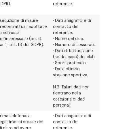
DPR).
referente.
secuzione di misure
· Dati anagrafici e di
recontrattuali adottate
contatto del
u richiesta
referente.
ell’interessato (art. 6,
· Nome del club.
ar. 1, lett. b) del GDPR).
· Numero di tesserati.
· Dati di fatturazione
(se del caso) del club.
· Sport praticato.
· Data di inizio
stagione sportiva.
N.B. Taluni dati non
rientrano nella
categoria di dati
personali.
rima telefonata
· Dati anagrafici e di
egittimo interesse del
contatto del
itolare ad avere
referente.