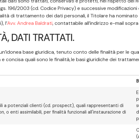
i tali dati sono trattati, conservati e protetti, nel rispetto d
.lgs. 196/2003 (cd. Codice Privacy) e successive modificazioni e
lità di trattamento dei dati personali, il Titolare ha nominat
, l’
Avv. Andrea Baldrati
, contattabile all’indirizzo e-mail sopra
À, DATI TRATTATI.
donea base giuridica, tenuto conto delle finalità per le quali
concisa quali sono le finalità, le basi giuridiche dei trattament
B
E
p
bili a potenziali clienti (cd. prospect), quali rappresentanti di
s
 o enti assimilabili, per finalità funzionali all'instaurazione di
d
p
C
(