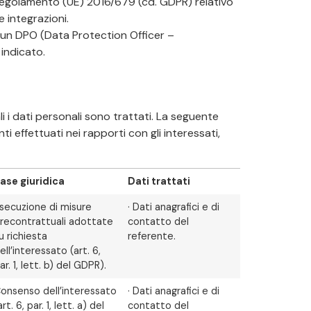
el Regolamento (UE) 2016/679 (cd. GDPR) relativo
 integrazioni.
o un DPO (Data Protection Officer –
 indicato.
 i dati personali sono trattati. La seguente
i effettuati nei rapporti con gli interessati,
ase giuridica
Dati trattati
secuzione di misure
· Dati anagrafici e di
recontrattuali adottate
contatto del
u richiesta
referente.
ell’interessato (art. 6,
ar. 1, lett. b) del GDPR).
onsenso dell’interessato
· Dati anagrafici e di
art. 6, par. 1, lett. a) del
contatto del