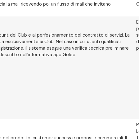
cia la mail ricevendo poi un flusso di mail che invitano
G
E
p
count del Club e al perfezionamento del contratto di servizi. La
s
 esclusivamente ai Club. Nel caso in cui utenti qualificati
d
egistrazione, il sistema esegue una verifica tecnica preliminare
p
 descritto nell’informativa app Golee.
P
L
lizzo del prodotto, customer success e proposte commerciali. Il
T