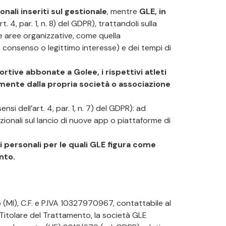
onali inseriti sul gestionale
, mentre
GLE, in
rt. 4, par. 1, n. 8) del GDPR), trattandoli sulla
sue aree organizzative, come quella
s. consenso o legittimo interesse) e dei tempi di
rtive abbonate a Golee, i rispettivi atleti
tamente dalla propria società o associazione
ensi dell’art. 4, par. 1, n. 7) del GDPR): ad
zionali sul lancio di nuove app o piattaforme di
ti personali per le quali GLE figura come
nto.
o (MI), C.F. e P.IVA 10327970967, contattabile al
i Titolare del Trattamento, la società GLE