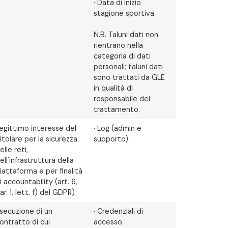
· Data di inizio
stagione sportiva.
N.B. Taluni dati non
rientrano nella
categoria di dati
personali; taluni dati
sono trattati da GLE
in qualità di
responsabile del
trattamento.
egittimo interesse del
· Log (admin e
itolare per la sicurezza
supporto).
elle reti,
ell'infrastruttura della
iattaforma e per finalità
i accountability (art. 6,
ar. 1, lett. f) del GDPR)
secuzione di un
· Credenziali di
ontratto di cui
accesso.