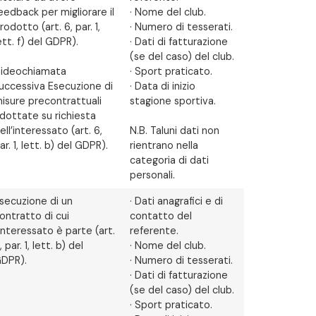
eedback per migliorare il
· Nome del club.
rodotto (art. 6, par. 1,
· Numero di tesserati.
ett. f) del GDPR).
· Dati di fatturazione
(se del caso) del club.
ideochiamata
· Sport praticato.
uccessiva Esecuzione di
· Data di inizio
isure precontrattuali
stagione sportiva.
dottate su richiesta
ell’interessato (art. 6,
N.B. Taluni dati non
ar. 1, lett. b) del GDPR).
rientrano nella
categoria di dati
personali.
secuzione di un
· Dati anagrafici e di
ontratto di cui
contatto del
’interessato è parte (art.
referente.
, par. 1, lett. b) del
· Nome del club.
DPR).
· Numero di tesserati.
· Dati di fatturazione
(se del caso) del club.
· Sport praticato.