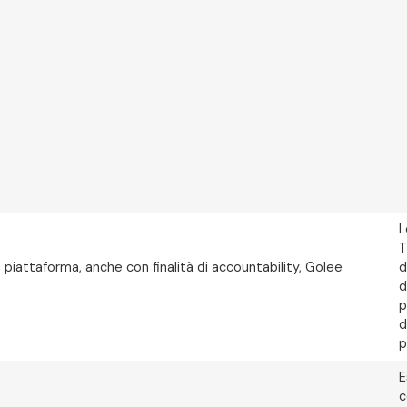
L
T
 piattaforma, anche con finalità di accountability, Golee
d
d
p
d
p
E
c