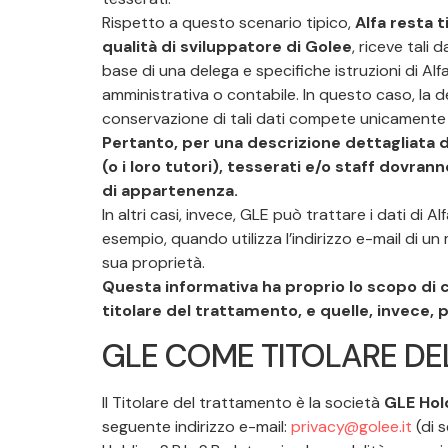
Rispetto a questo scenario tipico,
Alfa resta t
qualità di sviluppatore di Golee
, riceve tali d
base di una delega e specifiche istruzioni di Alf
amministrativa o contabile. In questo caso, la de
conservazione di tali dati compete unicamente 
Pertanto, per una descrizione dettagliata de
(o i loro tutori), tesserati e/o staff dovra
di appartenenza.
In altri casi, invece, GLE può trattare i dati di Alf
esempio, quando utilizza l’indirizzo e-mail di u
sua proprietà.
Questa informativa ha proprio lo scopo di ch
titolare del trattamento, e quelle, invece, 
GLE COME TITOLARE DE
Il Titolare del trattamento è la società
GLE Hold
seguente indirizzo e-mail:
privacy@golee.it
(di s