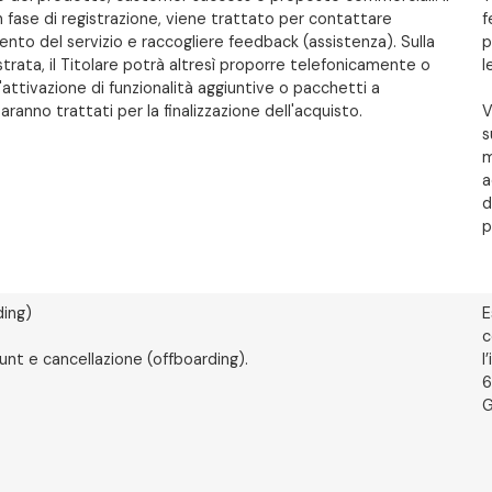
 fase di registrazione, viene trattato per contattare
f
amento del servizio e raccogliere feedback (assistenza). Sulla
p
strata, il Titolare potrà altresì proporre telefonicamente o
l
ttivazione di funzionalità aggiuntive o pacchetti a
ranno trattati per la finalizzazione dell'acquisto.
V
s
m
a
d
p
ding)
E
c
ount e cancellazione (offboarding).
l
6
G