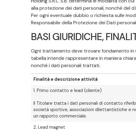
Holding S.R.L. S.B. determina le modalità con cu
alla protezione dei dati personali, nonché del d
Per ogni eventuale dubbio o richiesta sulle moda
Responsabile della Protezione dei Dati personali)
BASI GIURIDICHE, FINALIT
Ogni trattamento deve trovare fondamento in un’i
tabella intende rappresentare in maniera chiara e 
nonché i dati personali trattati.
Finalità e descrizione attività
1. Primo contatto e lead (cliente)
Il Titolare tratta i dati personali di contatto riferi
società sportive, associazioni dilettantistiche e non,
un rapporto commerciale.
2. Lead magnet