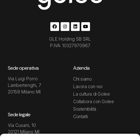
GLE Holding SB SRL
P.IVA: 10327970967
Sede operativa
Azienda
Via Luigi Porro
Chi siamo
Lambertenghi, 7
Lavora con noi
20159 Milano MI
La cultura di Golee
Collabora con Golee
Sostenibilità
Sede legale
Contatti
Via Cusani, 10
20121 Milano MI