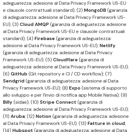
adeguatezza: adesione al Data Privacy Framework US-EU
e clausole contrattuali standard); (2)
MongoDB
(garanzia
di adeguatezza: adesione al Data Privacy Framework US-
EU); (3)
Cloud AMQP
(garanzia di adeguatezza: adesione
al Data Privacy Framework US-EU e clausole contrattuali
standard); (4)
Firebase
(garanzia di adeguatezza:
adesione al Data Privacy Framework US-EU);
Netlify
(garanzia di adeguatezza: adesione al Data Privacy
Framework US-EU); (5)
Cloudflare
(garanzia di
adeguatezza: adesione al Data Privacy Framework US-EU);
(6)
GitHub
(Git repository e CI / CD workflow); (7)
Sendgrid
(garanzia di adeguatezza: adesione al Data
Privacy Framework US-EU); (8)
Expo
(sistema di supporto
allo sviluppo e per l’invio di notifica app Mobile Nativa); (9)
Billy
(sidae); (10)
Stripe Connect
(garanzia di
adeguatezza: adesione al Data Privacy Framework US-EU);
(11)
Aruba
; (12)
Notion
(garanzia di adeguatezza: adesione
al Data Privacy Framework US-EU); (13)
Fatture in cloud
;
(14)
Hubspot
(garanzia di adeguatezza: adesione al Data