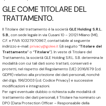
GLE COME TITOLARE DEL
TRATTAMENTO.
Il Titolare del trattamento è la società
GLE Holding S.R.L.
S.B.
, con sede legale in via Cusani 10 – 20121 Milano (MI),
C.F. e P.IVA 10327970967, contattabile al seguente
indirizzo e-mail:
privacy@golee.it
(di seguito “
Titolare del
Trattamento
” o “
Titolare
”). In veste di Titolare del
Trattamento, la società GLE Holding S.R.L. S.B. determina le
modalità con cui tali dati sono trattati, conservati e
protetti, nel rispetto del Regolamento (UE) 2016/679 (cd.
GDPR) relativo alla protezione dei dati personali, nonché
del d.lgs. 196/2003 (cd. Codice Privacy) e successive
modificazioni e integrazioni.
Per ogni eventuale dubbio o richiesta sulle modalità di
trattamento dei dati personali, il Titolare ha nominato un
DPO (Data Protection Officer – Responsabile della