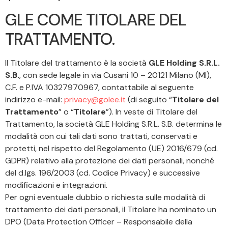
GLE COME TITOLARE DEL
TRATTAMENTO.
Il Titolare del trattamento è la società
GLE Holding S.R.L.
S.B.
, con sede legale in via Cusani 10 – 20121 Milano (MI),
C.F. e P.IVA 10327970967, contattabile al seguente
indirizzo e-mail:
privacy@golee.it
(di seguito “
Titolare del
Trattamento
” o “
Titolare
”). In veste di Titolare del
Trattamento, la società GLE Holding S.R.L. S.B. determina le
modalità con cui tali dati sono trattati, conservati e
protetti, nel rispetto del Regolamento (UE) 2016/679 (cd.
GDPR) relativo alla protezione dei dati personali, nonché
del d.lgs. 196/2003 (cd. Codice Privacy) e successive
modificazioni e integrazioni.
Per ogni eventuale dubbio o richiesta sulle modalità di
trattamento dei dati personali, il Titolare ha nominato un
DPO (Data Protection Officer – Responsabile della