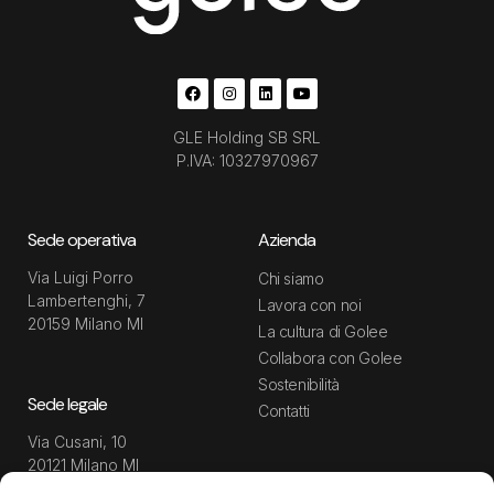
GLE Holding SB SRL
P.IVA: 10327970967
Sede operativa
Azienda
Via Luigi Porro
Chi siamo
Lambertenghi, 7
Lavora con noi
20159 Milano MI
La cultura di Golee
Collabora con Golee
Sostenibilità
Sede legale
Contatti
Via Cusani, 10
20121 Milano MI