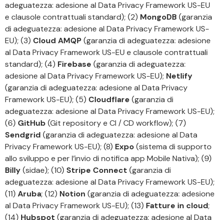
adeguatezza: adesione al Data Privacy Framework US-EU
e clausole contrattuali standard); (2)
MongoDB
(garanzia
di adeguatezza: adesione al Data Privacy Framework US-
EU); (3)
Cloud AMQP
(garanzia di adeguatezza: adesione
al Data Privacy Framework US-EU e clausole contrattuali
standard); (4)
Firebase
(garanzia di adeguatezza:
adesione al Data Privacy Framework US-EU);
Netlify
(garanzia di adeguatezza: adesione al Data Privacy
Framework US-EU); (5)
Cloudflare
(garanzia di
adeguatezza: adesione al Data Privacy Framework US-EU);
(6)
GitHub
(Git repository e CI / CD workflow); (7)
Sendgrid
(garanzia di adeguatezza: adesione al Data
Privacy Framework US-EU); (8)
Expo
(sistema di supporto
allo sviluppo e per l’invio di notifica app Mobile Nativa); (9)
Billy
(sidae); (10)
Stripe Connect
(garanzia di
adeguatezza: adesione al Data Privacy Framework US-EU);
(11)
Aruba
; (12)
Notion
(garanzia di adeguatezza: adesione
al Data Privacy Framework US-EU); (13)
Fatture in cloud
;
(14)
Hubspot
(garanzia di adeguatezza: adesione al Data