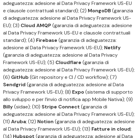
adeguatezza: adesione al Data Privacy Framework US-EU
e clausole contrattuali standard); (2)
MongoDB
(garanzia
di adeguatezza: adesione al Data Privacy Framework US-
EU); (3)
Cloud AMQP
(garanzia di adeguatezza: adesione
al Data Privacy Framework US-EU e clausole contrattuali
standard); (4)
Firebase
(garanzia di adeguatezza:
adesione al Data Privacy Framework US-EU);
Netlify
(garanzia di adeguatezza: adesione al Data Privacy
Framework US-EU); (5)
Cloudflare
(garanzia di
adeguatezza: adesione al Data Privacy Framework US-EU);
(6)
GitHub
(Git repository e CI / CD workflow); (7)
Sendgrid
(garanzia di adeguatezza: adesione al Data
Privacy Framework US-EU); (8)
Expo
(sistema di supporto
allo sviluppo e per l’invio di notifica app Mobile Nativa); (9)
Billy
(sidae); (10)
Stripe Connect
(garanzia di
adeguatezza: adesione al Data Privacy Framework US-EU);
(11)
Aruba
; (12)
Notion
(garanzia di adeguatezza: adesione
al Data Privacy Framework US-EU); (13)
Fatture in cloud
;
(14)
Hubspot
(garanzia di adeguatezza: adesione al Data