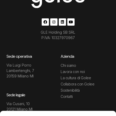
GLE Holding SB SRL
P.IVA: 10327970967
Sede operativa
Azienda
Via Luigi Porro
Chi siamo
Lambertenghi, 7
Lavora con noi
20159 Milano MI
La cultura di Golee
Collabora con Golee
Sostenibilità
Sede legale
Contatti
Via Cusani, 10
20121 Milano MI