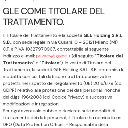
GLE COME TITOLARE DEL
TRATTAMENTO.
Il Titolare del trattamento è la società
GLE Holding S.R.L.
S.B.
, con sede legale in via Cusani 10 – 20121 Milano (MI),
C.F. e P.IVA 10327970967, contattabile al seguente
indirizzo e-mail:
privacy@golee.it
(di seguito “
Titolare del
Trattamento
” o “
Titolare
”). In veste di Titolare del
Trattamento, la società GLE Holding S.R.L. S.B. determina le
modalità con cui tali dati sono trattati, conservati e
protetti, nel rispetto del Regolamento (UE) 2016/679 (cd.
GDPR) relativo alla protezione dei dati personali, nonché
del d.lgs. 196/2003 (cd. Codice Privacy) e successive
modificazioni e integrazioni.
Per ogni eventuale dubbio o richiesta sulle modalità di
trattamento dei dati personali, il Titolare ha nominato un
DPO (Data Protection Officer – Responsabile della