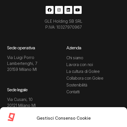
GLE Holding SB SRL
P.IVA: 10327970967
Sede operativa
Azienda
Via Luigi Porro
Chi siamo
Lambertenghi, 7
Lavora con noi
20159 Milano MI
La cultura di Golee
Collabora con Golee
Sostenibilità
Sede legale
Contatti
Via Cusani, 10
20121 Milano MI
Gestisci Consenso Cookie
Risorse
Guida utente